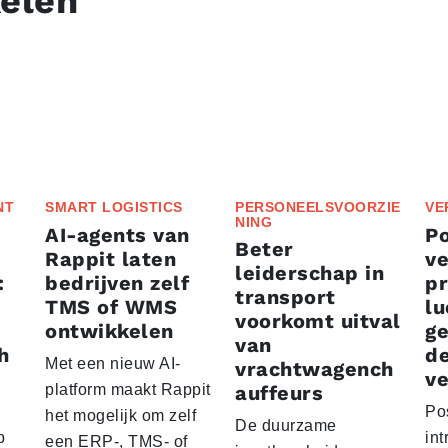
kelen
NT
SMART LOGISTICS
PERSONEELSVOORZIE
VE
NING
AI-agents van
P
Beter
Rappit laten
ve
leiderschap in
:
bedrijven zelf
p
transport
TMS of WMS
lu
voorkomt uitval
ontwikkelen
g
van
h
d
Met een nieuw AI-
vrachtwagench
ve
platform maakt Rappit
auffeurs
Po
het mogelijk om zelf
De duurzame
p
int
een ERP-, TMS- of