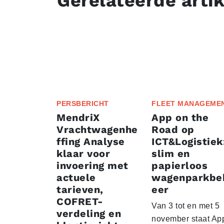
Gerelateerde arti
PERSBERICHT
FLEET MANAGEME
MendriX
App on the
Vrachtwagenhe
Road op
ffing Analyse
ICT&Logistiek
klaar voor
slim en
invoering met
papierloos
actuele
wagenparkbe
tarieven,
eer
COFRET-
Van 3 tot en met 5
verdeling en
november staat Ap