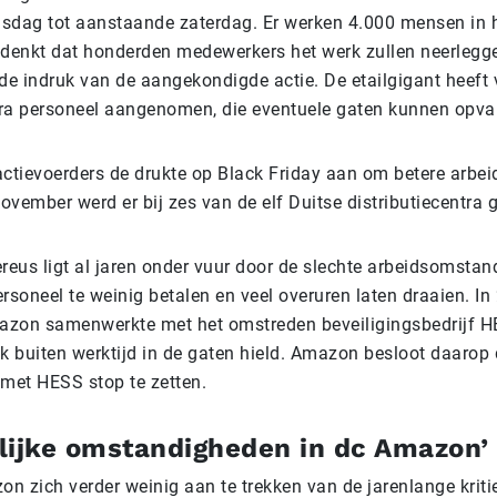
sdag tot aanstaande zaterdag. Er werken 4.000 mensen in h
 denkt dat honderden medewerkers het werk zullen neerleg
r de indruk van de aangekondigde actie. De etailgigant heef
ra personeel aangenomen, die eventuele gaten kunnen opv
actievoerders de drukte op Black Friday aan om betere arb
november werd er bij zes van de elf Duitse distributiecentra 
eus ligt al jaren onder vuur door de slechte arbeidsomstan
soneel te weinig betalen en veel overuren laten draaien. I
zon samenwerkte met het omstreden beveiligingsbedrijf H
 buiten werktijd in de gaten hield. Amazon besloot daarop 
met HESS stop te zetten.
lijke omstandigheden in dc Amazon’
on zich verder weinig aan te trekken van de jarenlange kriti