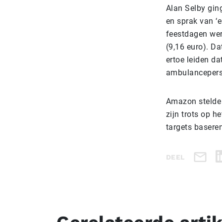
Alan Selby ging
en sprak van ‘
feestdagen wer
(9,16 euro). D
ertoe leiden d
ambulancepers
Amazon stelde 
zijn trots op h
targets basere
DEEL