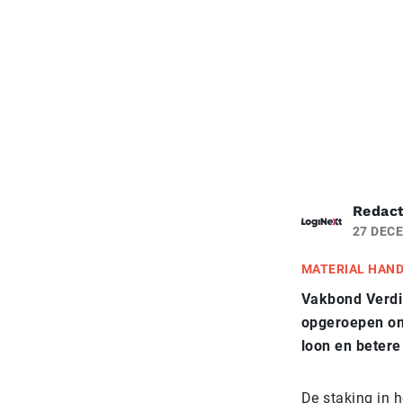
Redact
27 DEC
MATERIAL HAN
Vakbond Verdi
opgeroepen om 
loon en beter
De staking in 