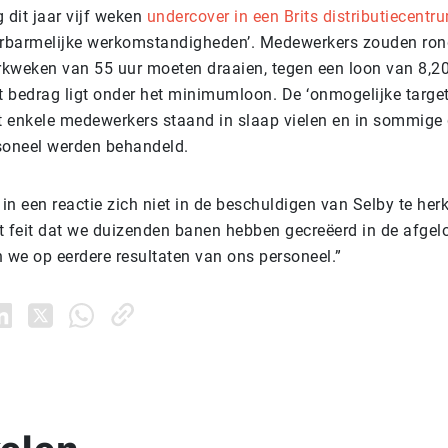
 dit jaar vijf weken
undercover in een Brits distributiecentr
erbarmelijke werkomstandigheden’. Medewerkers zouden ron
kweken van 55 uur moeten draaien, tegen een loon van 8,20
at bedrag ligt onder het minimumloon. De ‘onmogelijke targe
at enkele medewerkers staand in slaap vielen en in sommige
oneel werden behandeld.
in een reactie zich niet in de beschuldigen van Selby te he
et feit dat we duizenden banen hebben gecreëerd in de afgel
n we op eerdere resultaten van ons personeel.”