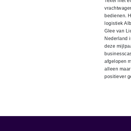
Texel met e
vrachtwage
bedienen. 
logistiek Al
Glee van Li
Nederland is
deze mijlpa
businesscas
afgelopen 
alleen maar
positiever 