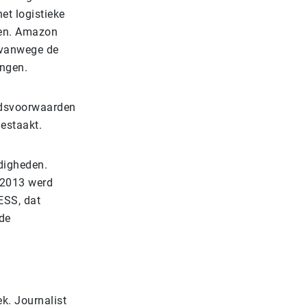
et logistieke
gen. Amazon
t vanwege de
angen.
eidsvoorwaarden
gestaakt.
digheden.
n 2013 werd
ESS, dat
de
ek. Journalist