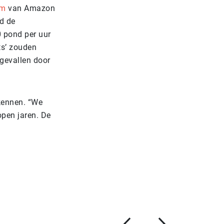
um
van Amazon
d de
 pond per uur
ts’ zouden
 gevallen door
rkennen. “We
open jaren. De