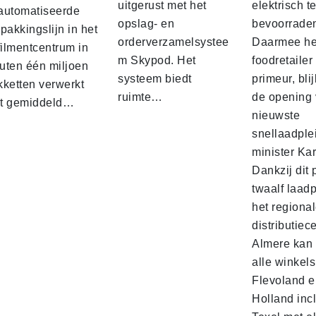
uitgerust met het
elektrisch t
automatiseerde
opslag- en
bevoorrade
pakkingslijn in het
orderverzamelsystee
Daarmee he
filmentcentrum in
m Skypod. Het
foodretailer
uten één miljoen
systeem biedt
primeur, blij
kketten verwerkt
ruimte…
de opening 
t gemiddeld…
nieuwste
snellaadple
minister Ka
Dankzij dit 
twaalf laadp
het regiona
distributiec
Almere kan 
alle winkels
Flevoland e
Holland incl