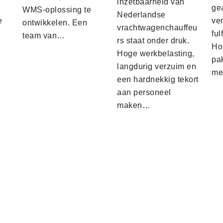
inzetbaarheid van
ge
WMS-oplossing te
Nederlandse
e
ver
ontwikkelen. Een
vrachtwagenchauffeu
ful
team van…
rs staat onder druk.
Ho
Hoge werkbelasting,
pa
langdurig verzuim en
me
een hardnekkig tekort
aan personeel
maken…