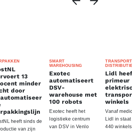
RPAKKEN
SMART
TRANSPORT
WAREHOUSING
DISTRIBUTI
ostNL
Exotec
Lidl heef
rvoert 13
automatiseert
primeur
rocent minder
DSV-
elektris
cht door
warehouse met
transpor
eautomatiseer
100 robots
winkels
e
rpakkingslijn
Exotec heeft het
Vanaf medio
logistieke centrum
Lidl in staa
stNL heeft sinds de
van DSV in Venlo
440 winkels
roductie van zijn