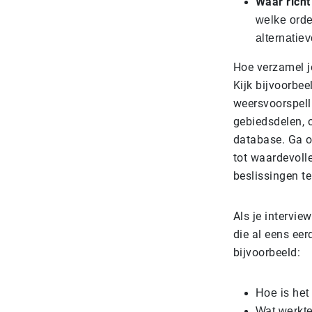
Waar richt 
welke orde
alternatie
Hoe verzamel j
Kijk bijvoorbee
weersvoorspelli
gebiedsdelen, o
database. Ga o
tot waardevoll
beslissingen t
Als je intervi
die al eens ee
bijvoorbeeld:
Hoe is het
Wat werkte