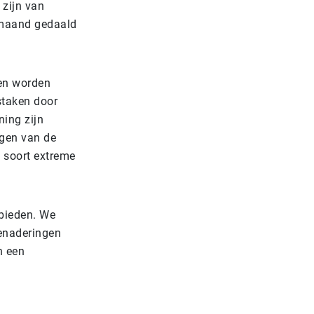
 zijn van
n maand gedaald
en worden
staken door
ning zijn
ngen van de
t soort extreme
bieden. We
enaderingen
n een