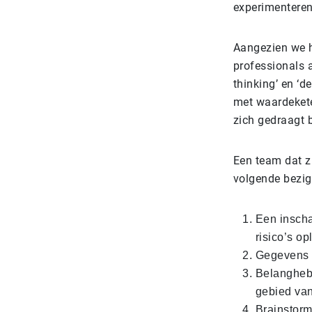
experimenteren
Aangezien we he
professionals 
thinking’ en ‘
met waardekete
zich gedraagt b
Een team dat z
volgende bezi
Een inscha
risico’s op
Gegevens e
Belanghebb
gebied van
Brainstorm