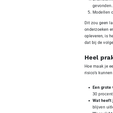
gevonden.
Modellen o
Dit zou geen l
onderzoeken en 
opleveren, is h
dat bij de volg
Heel pra
Hoe maak je een
risico’s kunne
Een grote 
30 procent 
Wat heeft 
blijven ui