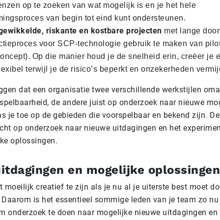
enzen op te zoeken van wat mogelijk is en je het hele
mingsproces van begin tot eind kunt ondersteunen.
gewikkelde, riskante en kostbare projecten
met lange door
ectieproces voor SCP-technologie gebruik te maken van pil
Concept). Op die manier houd je de snelheid erin, creëer je
 flexibel terwijl je de risico’s beperkt en onzekerheden vermij
ggen dat een organisatie twee verschillende werkstijlen oma
rspelbaarheid, de andere juist op onderzoek naar nieuwe mo
as je toe op de gebieden die voorspelbaar en bekend zijn. D
richt op
onderzoek naar nieuwe uitdagingen en het experime
ke oplossingen.
itdagingen en mogelijke oplossingen
t moeilijk creatief te zijn als je nu al je uiterste best moet d
 Daarom is het essentieel sommige leden van je team zo n
om onderzoek te doen naar mogelijke nieuwe uitdagingen en 