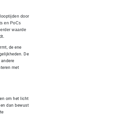
looptijden door
ots en PoCs
 eerder waarde
dt.
rmt, de ene
gelijkheden. De
e andere
nteren met
oen om het licht
u en dan bewust
te