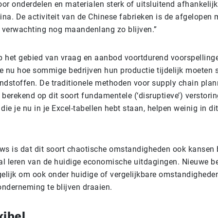
oor onderdelen en materialen sterk of uitsluitend afhankelijk
hina. De activiteit van de Chinese fabrieken is de afgelope
r verwachting nog maandenlang zo blijven.”
 het gebied van vraag en aanbod voortdurend voorspelling
e nu hoe sommige bedrijven hun productie tijdelijk moeten 
ndstoffen. De traditionele methoden voor supply chain plan
berekend op dit soort fundamentele (‘disruptieve’) verstori
die je nu in je Excel-tabellen hebt staan, helpen weinig in di
ws is dat dit soort chaotische omstandigheden ook kansen 
l leren van de huidige economische uitdagingen. Nieuwe b
lijk om ook onder huidige of vergelijkbare omstandighede
nderneming te blijven draaien.
xibel