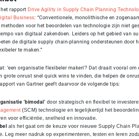
n het rapport
Drive Agility in Supply Chain Planning Techno
igital Business
: “Conventionele, monolithische en zogenaa
 methoden voor het beoordelen van technologie zijn niet ges
tempo van digitaal zakendoen. Leiders op het gebied van su
eten de digitale supply chain-planning ondersteunen door 
exibeler te maken.”
t: ‘een organisatie flexibeler maken’? Dat draait vooral om
n grote onrust snel quick wins te vinden, die helpen de onrust
rapport van Gartner geeft daarvoor de volgende tips:
ganisatie ‘bimodal’
door strategisch en flexibel te invester
nagement
(SCM) technologie en tegelijkertijd het beoordeli
en voor efficiëntie, snelheid en innovatie.
bel
als het gaat om de keuze voor nieuwe Supply Chain Pl
e. Leg meer nadruk op experimenteren, testen en leren zodat