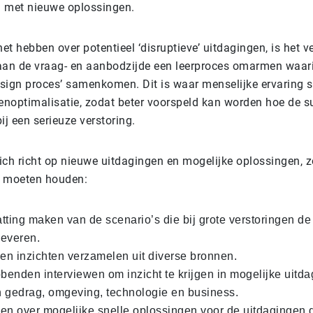
 met nieuwe oplossingen.
t hebben over potentieel ‘disruptieve’ uitdagingen, is het v
aan de vraag- en aanbodzijde een leerproces omarmen waari
design proces’ samenkomen. Dit is waar menselijke ervaring 
noptimalisatie, zodat beter voorspeld kan worden hoe de s
ij een serieuze verstoring.
ich richt op nieuwe uitdagingen en mogelijke oplossingen, z
g moeten houden:
tting maken van de scenario’s die bij grote verstoringen de
leveren.
n inzichten verzamelen uit diverse bronnen.
enden interviewen om inzicht te krijgen in mogelijke uitda
 gedrag, omgeving, technologie en business.
en over mogelijke snelle oplossingen voor de uitdagingen d