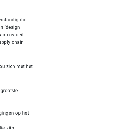
erstandig dat
n ‘design
samenvloeit
upply chain
ou zich met het
 grootste
gingen op het
ie zijn