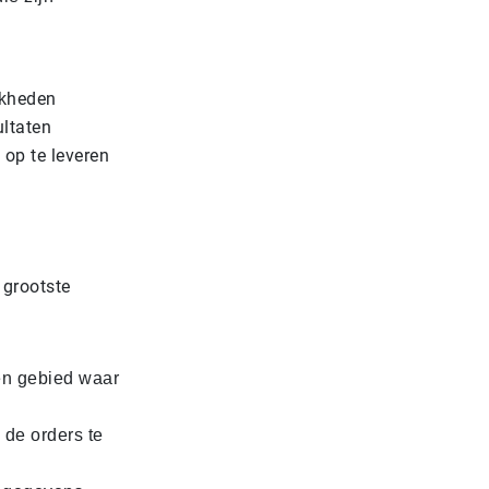
jkheden
ultaten
’ op te leveren
 grootste
en gebied waar
 de orders te