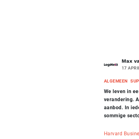
Max v
17 APRI
ALGEMEEN
SUP
We leven in ee
verandering. A
aanbod. In ied
sommige secto
Harvard Busin