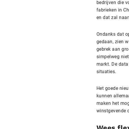
bedrijven die v
fabrieken in C
en dat zal naa
Ondanks dat op
gedaan, zien w
gebrek aan gro
simpelweg niet 
markt. De data 
situaties.
Het goede nieu
kunnen allemaa
maken het moge
winstgevende o
Wees fle