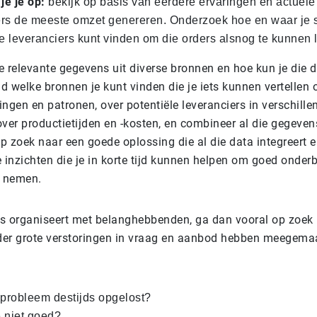
je je op:
bekijk op basis van eerdere ervaringen en actuel
rs de meeste omzet genereren. Onderzoek hoe en waar je 
ve leveranciers kunt vinden om die orders alsnog te kunnen 
e relevante gegevens uit diverse bronnen en hoe kun je die d
ld welke bronnen je kunt vinden die je iets kunnen vertellen 
ngen en patronen, over potentiële leveranciers in verschille
ver productietijden en -kosten, en combineer al die gegeven
p zoek naar een goede oplossing die al die data integreert 
e inzichten die je in korte tijd kunnen helpen om goed onde
e nemen.
ews organiseert met belanghebbenden, ga dan vooral op zoe
rder grote verstoringen in vraag en aanbod hebben meegema
 probleem destijds opgelost?
 niet goed?