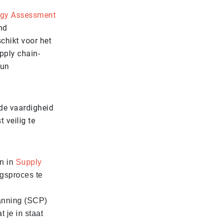
logy Assessment
md
chikt voor het
pply chain-
hun
 de vaardigheid
 veilig te
en in
Supply
ngsproces te
anning (SCP)
 je in staat