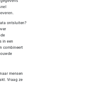
e gegevens
snel
leveren.
ata ontsluiten?
over
nde
s in een
en combineert
rbouwde
k naar mensen
akt. Vraag ze