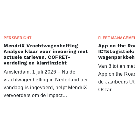
PERSBERICHT
FLEET MANAGEME
MendriX Vrachtwagenheffing
App on the Ro
Analyse klaar voor invoering met
ICT&Logistiek:
actuele tarieven, COFRET-
wagenparkbeh
verdeling en klantinzicht
Van 3 tot en me
Amsterdam, 1 juli 2026 – Nu de
App on the Road
vrachtwagenheffing in Nederland per
de Jaarbeurs Utr
vandaag is ingevoerd, helpt MendriX
Oscar…
vervoerders om de impact…