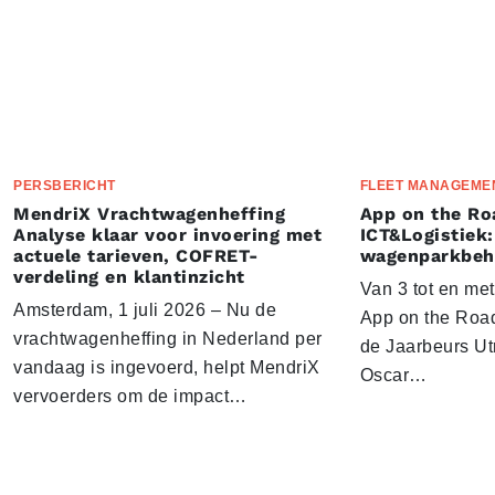
PERSBERICHT
FLEET MANAGEME
MendriX Vrachtwagenheffing
App on the Ro
Analyse klaar voor invoering met
ICT&Logistiek:
actuele tarieven, COFRET-
wagenparkbeh
verdeling en klantinzicht
Van 3 tot en me
Amsterdam, 1 juli 2026 – Nu de
App on the Road
vrachtwagenheffing in Nederland per
de Jaarbeurs Utr
vandaag is ingevoerd, helpt MendriX
Oscar…
vervoerders om de impact…