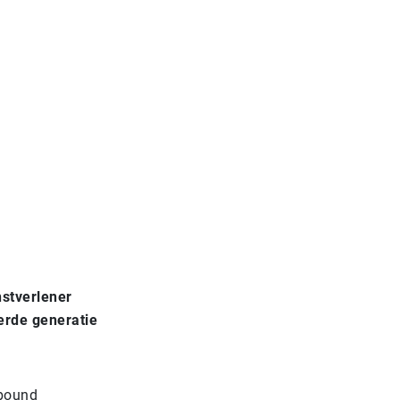
nstverlener
erde generatie
nbound