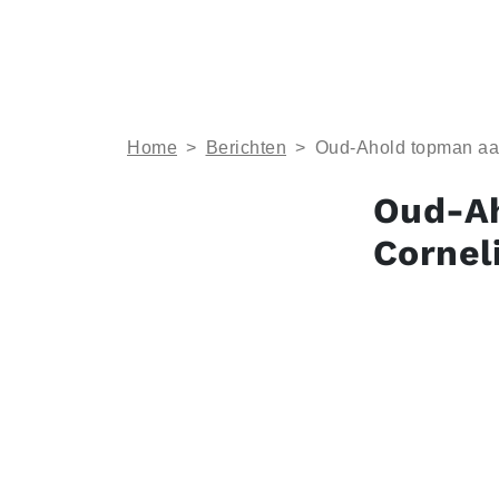
Home
>
Berichten
>
Oud-Ahold topman aan
Oud-Ah
Cornel