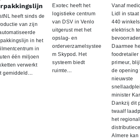
rpakkingslijn
Exotec heeft het
Vanaf medio
logistieke centrum
Lidl in staa
stNL heeft sinds de
van DSV in Venlo
440 winkels
roductie van zijn
uitgerust met het
elektrisch t
automatiseerde
opslag- en
bevoorrade
pakkingslijn in het
orderverzamelsystee
Daarmee he
filmentcentrum in
m Skypod. Het
foodretailer
uten één miljoen
systeem biedt
primeur, blij
kketten verwerkt
ruimte…
de opening 
t gemiddeld…
nieuwste
snellaadple
minister Ka
Dankzij dit 
twaalf laadp
het regiona
distributiec
Almere kan 