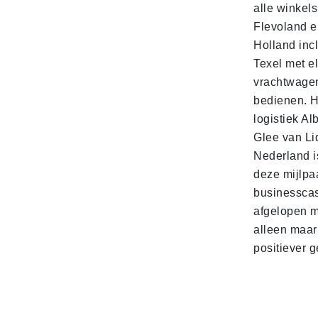
alle winkels
Flevoland e
Holland incl
Texel met e
vrachtwage
bedienen. 
logistiek Al
Glee van Li
Nederland is
deze mijlpa
businesscas
afgelopen 
alleen maar
positiever 