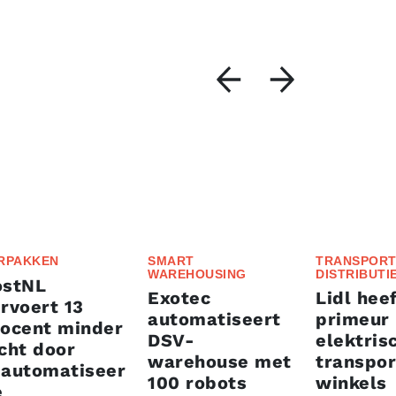
RPAKKEN
SMART
TRANSPORT
WAREHOUSING
DISTRIBUTI
ostNL
Exotec
Lidl heef
rvoert 13
automatiseert
primeur
rocent minder
DSV-
elektris
cht door
warehouse met
transpor
eautomatiseer
100 robots
winkels
e