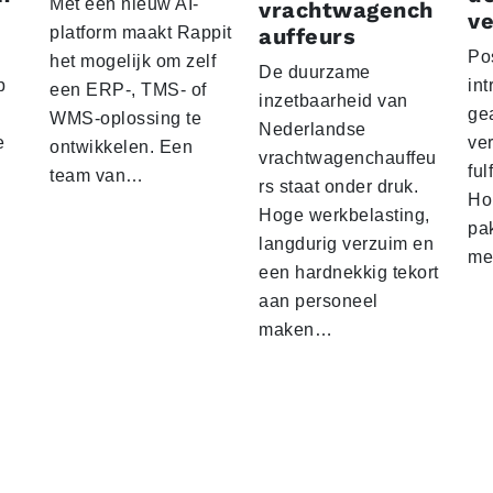
Met een nieuw AI-
vrachtwagench
ve
platform maakt Rappit
auffeurs
Po
het mogelijk om zelf
De duurzame
p
int
een ERP-, TMS- of
inzetbaarheid van
ge
WMS-oplossing te
Nederlandse
e
ver
ontwikkelen. Een
vrachtwagenchauffeu
ful
team van…
rs staat onder druk.
Ho
Hoge werkbelasting,
pa
langdurig verzuim en
me
een hardnekkig tekort
aan personeel
maken…