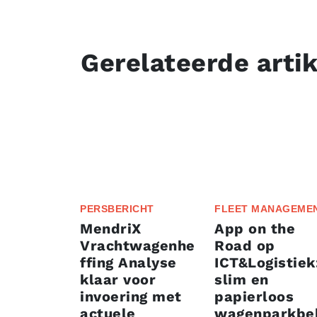
Gerelateerde arti
PERSBERICHT
FLEET MANAGEME
MendriX
App on the
Vrachtwagenhe
Road op
ffing Analyse
ICT&Logistiek
klaar voor
slim en
invoering met
papierloos
actuele
wagenparkbe