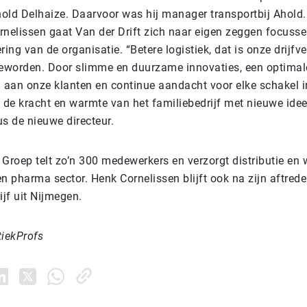
Ahold Delhaize. Daarvoor was hij manager transportbij Ahold
ornelissen gaat Van der Drift zich naar eigen zeggen focuss
ring van de organisatie. “Betere logistiek, dat is onze drijf
geworden. Door slimme en duurzame innovaties, een optimal
g aan onze klanten en continue aandacht voor elke schakel i
de kracht en warmte van het familiebedrijf met nieuwe ide
us de nieuwe directeur.
 Groep telt zo’n 300 medewerkers en verzorgt distributie en
 en pharma sector. Henk Cornelissen blijft ook na zijn aftred
ijf uit Nijmegen.
tiekProfs