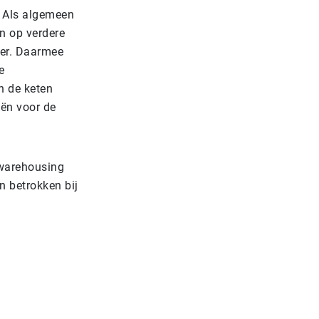
. Als algemeen
en op verdere
veer. Daarmee
e
n de keten
eën voor de
 warehousing
en betrokken bij