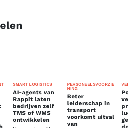
kelen
NT
SMART LOGISTICS
PERSONEELSVOORZIE
VE
NING
AI-agents van
P
Beter
Rappit laten
ve
leiderschap in
:
bedrijven zelf
p
transport
TMS of WMS
lu
voorkomt uitval
ontwikkelen
g
van
h
d