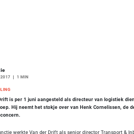
ie
 2017
1 MIN
DLING
ift is per 1 juni aangesteld als directeur van logistiek die
oep. Hij neemt het stokje over van Henk Cornelissen, de d
econcern.
functie werkte Van der Drift als senior director Transport & I