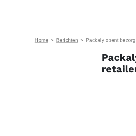
Home
>
Berichten
>
Packaly opent bezorgpl
Packal
retaile