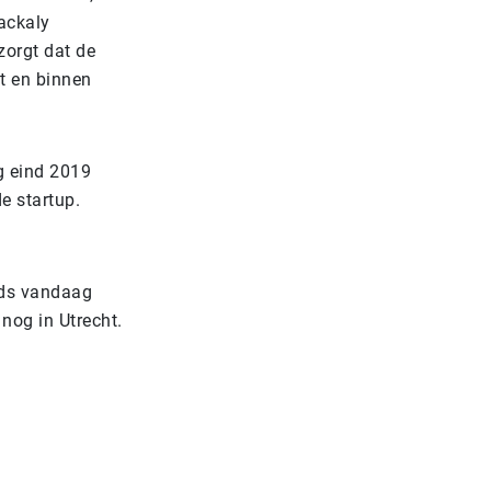
ackaly
zorgt dat de
t en binnen
g eind 2019
e startup.
nds vandaag
 nog in Utrecht.