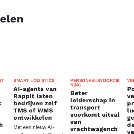
kelen
NT
SMART LOGISTICS
PERSONEELSVOORZIE
VE
NING
AI-agents van
P
Beter
Rappit laten
ve
leiderschap in
:
bedrijven zelf
p
transport
TMS of WMS
lu
voorkomt uitval
ontwikkelen
g
van
h
d
Met een nieuw AI-
vrachtwagench
ve