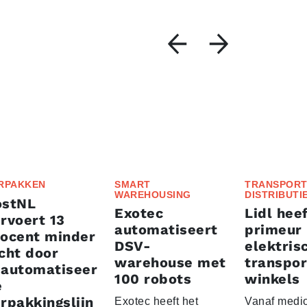
RPAKKEN
SMART
TRANSPORT
WAREHOUSING
DISTRIBUTI
ostNL
Exotec
Lidl heef
rvoert 13
automatiseert
primeur
rocent minder
DSV-
elektris
cht door
warehouse met
transpor
eautomatiseer
100 robots
winkels
e
rpakkingslijn
Exotec heeft het
Vanaf medio