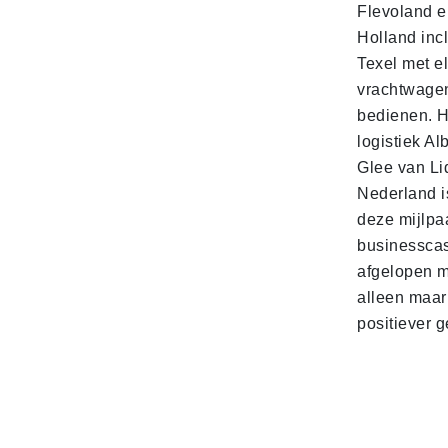
Flevoland e
Holland incl
Texel met e
vrachtwage
bedienen. 
logistiek Al
Glee van Li
Nederland is
deze mijlpa
businesscas
afgelopen 
alleen maar
positiever 