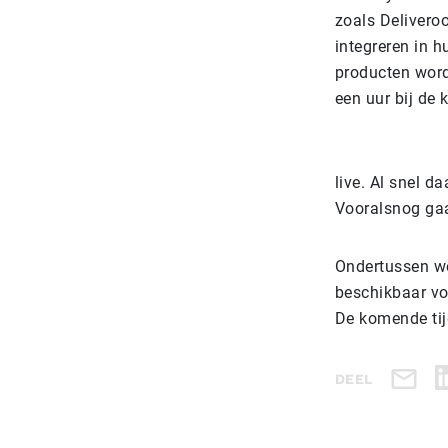
zoals Delivero
integreren in 
producten word
een uur bij de 
live. Al snel 
Vooralsnog gaa
Ondertussen we
beschikbaar voo
De komende tijd
DEEL