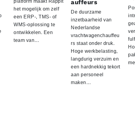
platform maakt Rappit
auffeurs
Po
het mogelijk om zelf
De duurzame
p
int
een ERP-, TMS- of
inzetbaarheid van
ge
WMS-oplossing te
Nederlandse
e
ver
ontwikkelen. Een
vrachtwagenchauffeu
ful
team van…
rs staat onder druk.
Ho
Hoge werkbelasting,
pa
langdurig verzuim en
me
een hardnekkig tekort
aan personeel
maken…