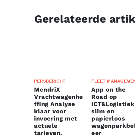
Gerelateerde arti
PERSBERICHT
FLEET MANAGEME
MendriX
App on the
Vrachtwagenhe
Road op
ffing Analyse
ICT&Logistiek
klaar voor
slim en
invoering met
papierloos
actuele
wagenparkbe
tarieven,
eer