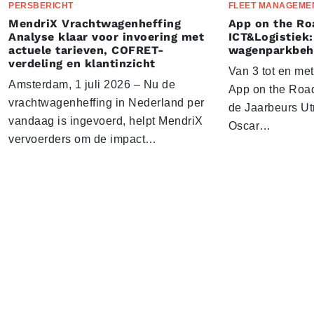
PERSBERICHT
FLEET MANAGEME
MendriX Vrachtwagenheffing
App on the Ro
Analyse klaar voor invoering met
ICT&Logistiek:
actuele tarieven, COFRET-
wagenparkbeh
verdeling en klantinzicht
Van 3 tot en me
Amsterdam, 1 juli 2026 – Nu de
App on the Road
vrachtwagenheffing in Nederland per
de Jaarbeurs Utr
vandaag is ingevoerd, helpt MendriX
Oscar…
vervoerders om de impact…