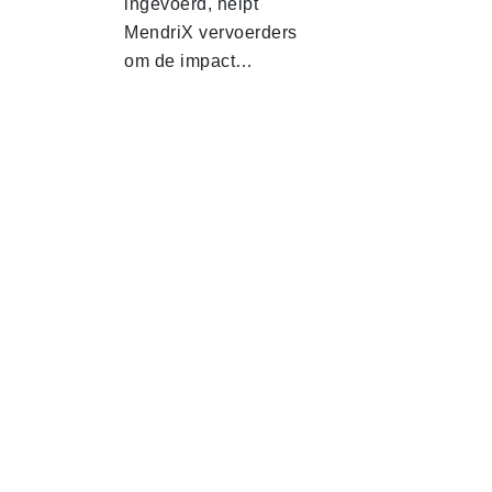
ingevoerd, helpt
MendriX vervoerders
om de impact…