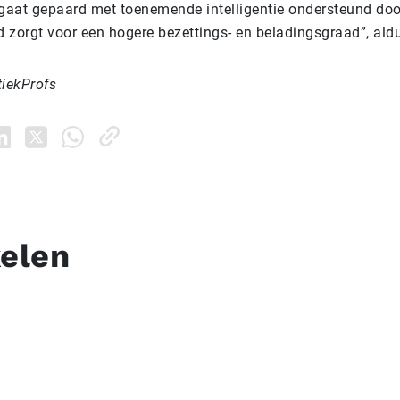
t gaat gepaard met toenemende intelligentie ondersteund doo
ld zorgt voor een hogere bezettings- en beladingsgraad”, al
tiekProfs
kelen