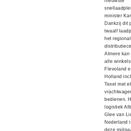
nieuwste
snellaadple
minister Ka
Dankzij dit 
twaalf laadp
het regiona
distributiec
Almere kan 
alle winkels
Flevoland e
Holland incl
Texel met e
vrachtwage
bedienen. 
logistiek Al
Glee van Li
Nederland is
deze mijlpa