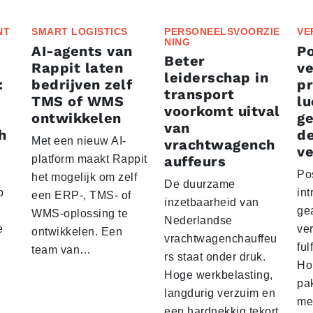
NT
SMART LOGISTICS
PERSONEELSVOORZIE
VE
NING
AI-agents van
P
Beter
Rappit laten
ve
leiderschap in
:
bedrijven zelf
p
transport
TMS of WMS
lu
voorkomt uitval
ontwikkelen
g
van
h
d
Met een nieuw AI-
vrachtwagench
ve
platform maakt Rappit
auffeurs
Po
het mogelijk om zelf
De duurzame
p
int
een ERP-, TMS- of
inzetbaarheid van
ge
WMS-oplossing te
Nederlandse
e
ver
ontwikkelen. Een
vrachtwagenchauffeu
ful
team van…
rs staat onder druk.
Ho
Hoge werkbelasting,
pa
langdurig verzuim en
me
een hardnekkig tekort