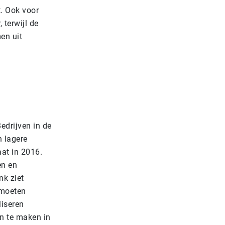
t. Ook voor
 terwijl de
en uit
edrijven in de
n lagere
aat in 2016.
en en
nk ziet
 moeten
liseren
en te maken in