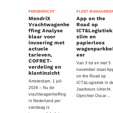
PERSBERICHT
FLEET MANAGEME
MendriX
App on the
Vrachtwagenhe
Road op
ffing Analyse
ICT&Logistiek
klaar voor
slim en
invoering met
papierloos
actuele
wagenparkbe
tarieven,
eer
COFRET-
Van 3 tot en met 5
verdeling en
november staat Ap
klantinzicht
on the Road op
Amsterdam, 1 juli
ICT&Logistiek in d
2026 – Nu de
Jaarbeurs Utrecht.
vrachtwagenheffing
Oprichter Oscar…
in Nederland per
vandaag is