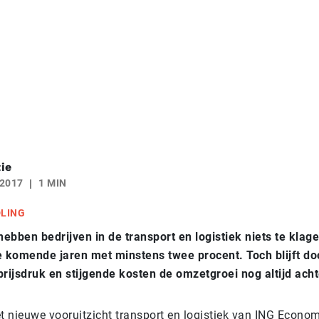
ie
 2017
1 MIN
DLING
ebben bedrijven in de transport en logistiek niets te klag
e komende jaren met minstens twee procent. Toch blijft do
ijsdruk en stijgende kosten de omzetgroei nog altijd ach
het nieuwe vooruitzicht transport en logistiek van ING Econo