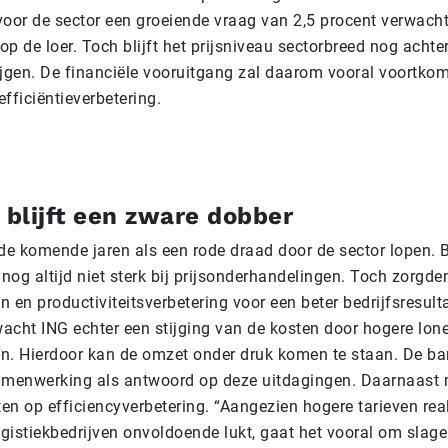
voor de sector een groeiende vraag van 2,5 procent verwach
op de loer. Toch blijft het prijsniveau sectorbreed nog achter,
ijgen. De financiële vooruitgang zal daarom vooral voortkom
fficiëntieverbetering.
 blijft een zware dobber
t de komende jaren als een rode draad door de sector lopen. B
 nog altijd niet sterk bij prijsonderhandelingen. Toch zorgde
 en productiviteitsverbetering voor een beter bedrijfsresult
acht ING echter een stijging van de kosten door hogere lon
n. Hierdoor kan de omzet onder druk komen te staan. De ba
amenwerking als antwoord op deze uitdagingen. Daarnaast
ten op efficiencyverbetering. “Aangezien hogere tarieven rea
ogistiekbedrijven onvoldoende lukt, gaat het vooral om slag