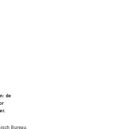
en: de
or
ter.
misch Bureau.