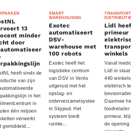
RPAKKEN
SMART
TRANSPORT
WAREHOUSING
DISTRIBUTI
ostNL
Exotec
Lidl heef
rvoert 13
automatiseert
primeur
rocent minder
DSV-
elektris
cht door
warehouse met
transpor
eautomatiseer
100 robots
winkels
e
rpakkingslijn
Exotec heeft het
Vanaf medio
logistieke centrum
Lidl in staa
stNL heeft sinds de
van DSV in Venlo
440 winkels
roductie van zijn
uitgerust met het
elektrisch t
automatiseerde
opslag- en
bevoorrade
pakkingslijn in het
orderverzamelsystee
Daarmee he
filmentcentrum in
m Skypod. Het
foodretailer
uten één miljoen
systeem biedt
primeur, blij
kketten verwerkt
ruimte…
de opening 
t gemiddeld…