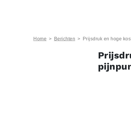
Home
>
Berichten
>
Prijsdruk en hoge kost
Prijsd
pijnpu