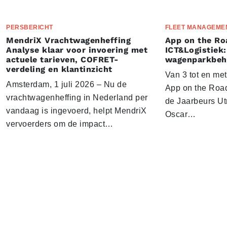
PERSBERICHT
FLEET MANAGEME
MendriX Vrachtwagenheffing
App on the Ro
Analyse klaar voor invoering met
ICT&Logistiek:
actuele tarieven, COFRET-
wagenparkbeh
verdeling en klantinzicht
Van 3 tot en me
Amsterdam, 1 juli 2026 – Nu de
App on the Road
vrachtwagenheffing in Nederland per
de Jaarbeurs Utr
vandaag is ingevoerd, helpt MendriX
Oscar…
vervoerders om de impact…