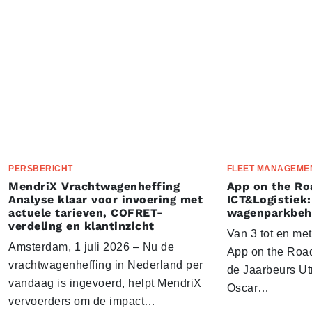
PERSBERICHT
FLEET MANAGEME
MendriX Vrachtwagenheffing
App on the Ro
Analyse klaar voor invoering met
ICT&Logistiek:
actuele tarieven, COFRET-
wagenparkbeh
verdeling en klantinzicht
Van 3 tot en me
Amsterdam, 1 juli 2026 – Nu de
App on the Road
vrachtwagenheffing in Nederland per
de Jaarbeurs Utr
vandaag is ingevoerd, helpt MendriX
Oscar…
vervoerders om de impact…