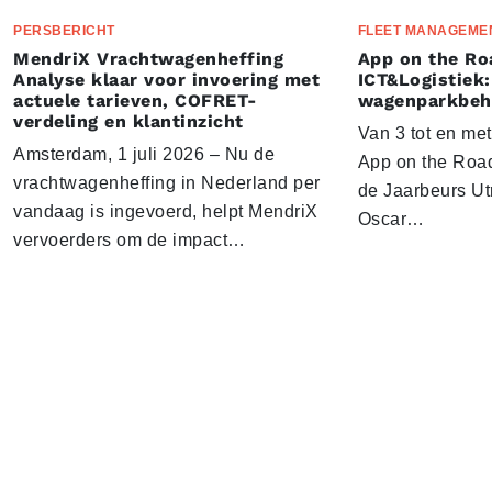
PERSBERICHT
FLEET MANAGEME
MendriX Vrachtwagenheffing
App on the Ro
Analyse klaar voor invoering met
ICT&Logistiek:
actuele tarieven, COFRET-
wagenparkbeh
verdeling en klantinzicht
Van 3 tot en me
Amsterdam, 1 juli 2026 – Nu de
App on the Road
vrachtwagenheffing in Nederland per
de Jaarbeurs Utr
vandaag is ingevoerd, helpt MendriX
Oscar…
vervoerders om de impact…