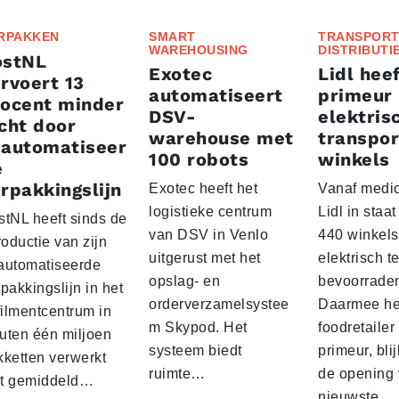
RPAKKEN
SMART
TRANSPORT
WAREHOUSING
DISTRIBUTI
ostNL
Exotec
Lidl heef
rvoert 13
automatiseert
primeur
rocent minder
DSV-
elektris
cht door
warehouse met
transpor
eautomatiseer
100 robots
winkels
e
rpakkingslijn
Exotec heeft het
Vanaf medio
logistieke centrum
Lidl in staa
stNL heeft sinds de
van DSV in Venlo
440 winkels
roductie van zijn
uitgerust met het
elektrisch t
automatiseerde
opslag- en
bevoorrade
pakkingslijn in het
orderverzamelsystee
Daarmee he
filmentcentrum in
m Skypod. Het
foodretailer
uten één miljoen
systeem biedt
primeur, blij
kketten verwerkt
ruimte…
de opening 
t gemiddeld…
nieuwste