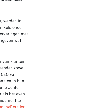
 in een boek:
s, werden in
inkels onder
ervaringen met
angeven wat
n van klanten
isender, zowel
e CEO van
analen in hun
en erachter
 als het even
onsument te
OnlineRetailer
.