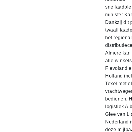
snellaadple
minister Ka
Dankzij dit 
twaalf laadp
het regiona
distributiec
Almere kan 
alle winkels
Flevoland e
Holland incl
Texel met e
vrachtwage
bedienen. 
logistiek Al
Glee van Li
Nederland is
deze mijlpa