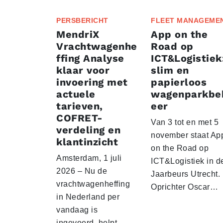
PERSBERICHT
FLEET MANAGEME
MendriX
App on the
Vrachtwagenhe
Road op
ffing Analyse
ICT&Logistiek
klaar voor
slim en
invoering met
papierloos
actuele
wagenparkbe
tarieven,
eer
COFRET-
Van 3 tot en met 5
verdeling en
november staat Ap
klantinzicht
on the Road op
Amsterdam, 1 juli
ICT&Logistiek in d
2026 – Nu de
Jaarbeurs Utrecht.
vrachtwagenheffing
Oprichter Oscar…
in Nederland per
vandaag is
ingevoerd, helpt