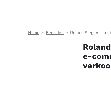
Home
>
Berichten
>
Roland Slegers: ‘Log
Roland
e-comm
verkoo