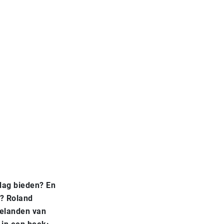
 dag bieden? En
s? Roland
celanden van