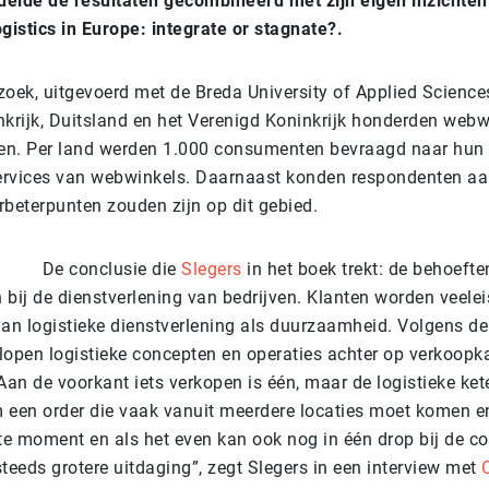
elde de resultaten gecombineerd met zijn eigen inzichten
istics in Europe: integrate or stagnate?.
zoek, uitgevoerd met de Breda University of Applied Science
nkrijk, Duitsland en het Verenigd Koninkrijk honderden webw
en. Per land werden 1.000 consumenten bevraagd naar hun 
services van webwinkels. Daarnaast konden respondenten a
rbeterpunten zouden zijn op dit gebied.
De conclusie die
Slegers
in het boek trekt: de behoefte
n bij de dienstverlening van bedrijven. Klanten worden veele
van logistieke dienstverlening als duurzaamheid. Volgens d
lopen logistieke concepten en operaties achter op verkoopk
Aan de voorkant iets verkopen is één, maar de logistieke ket
 een order die vaak vanuit meerdere locaties moet komen en
ste moment en als het even kan ook nog in één drop bij de c
 steeds grotere uitdaging”, zegt Slegers in een interview met