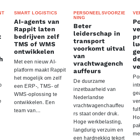
NT
SMART LOGISTICS
PERSONEELSVOORZIE
VE
NING
AI-agents van
P
Beter
Rappit laten
ve
leiderschap in
:
bedrijven zelf
p
transport
TMS of WMS
lu
voorkomt uitval
ontwikkelen
g
van
h
d
Met een nieuw AI-
vrachtwagench
ve
platform maakt Rappit
auffeurs
Po
het mogelijk om zelf
De duurzame
p
int
een ERP-, TMS- of
inzetbaarheid van
ge
WMS-oplossing te
Nederlandse
e
ver
ontwikkelen. Een
vrachtwagenchauffeu
ful
team van…
rs staat onder druk.
Ho
Hoge werkbelasting,
pa
langdurig verzuim en
me
een hardnekkig tekort