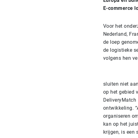
Europa en bund
E-commerce log
Voor het onder
Nederland, Fra
de loep genom
de logistieke 
volgens hen ve
sluiten niet aa
op het gebied 
DeliveryMatch 
ontwikkeling. “
organiseren om
kan op het jui
krijgen, is een