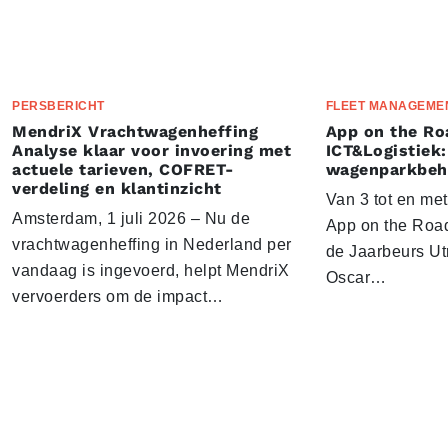
PERSBERICHT
FLEET MANAGEME
MendriX Vrachtwagenheffing
App on the Ro
Analyse klaar voor invoering met
ICT&Logistiek:
actuele tarieven, COFRET-
wagenparkbeh
verdeling en klantinzicht
Van 3 tot en me
Amsterdam, 1 juli 2026 – Nu de
App on the Road
vrachtwagenheffing in Nederland per
de Jaarbeurs Utr
vandaag is ingevoerd, helpt MendriX
Oscar…
vervoerders om de impact…