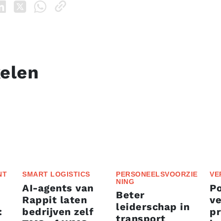
kelen
NT
SMART LOGISTICS
PERSONEELSVOORZIE
VE
NING
AI-agents van
P
Beter
Rappit laten
ve
leiderschap in
:
bedrijven zelf
p
transport