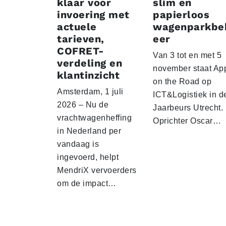
klaar voor
slim en
invoering met
papierloos
actuele
wagenparkbe
tarieven,
eer
COFRET-
Van 3 tot en met 5
verdeling en
november staat Ap
klantinzicht
on the Road op
Amsterdam, 1 juli
ICT&Logistiek in d
2026 – Nu de
Jaarbeurs Utrecht.
vrachtwagenheffing
Oprichter Oscar…
in Nederland per
vandaag is
ingevoerd, helpt
MendriX vervoerders
om de impact…