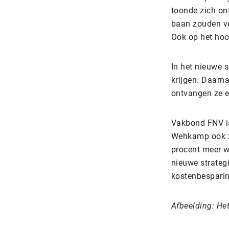
toonde zich on
baan zouden ve
Ook op het hoo
In het nieuwe 
krijgen. Daarna
ontvangen ze ee
Vakbond FNV is
Wehkamp ook 
procent meer wi
nieuwe strateg
kostenbespari
Afbeelding: He