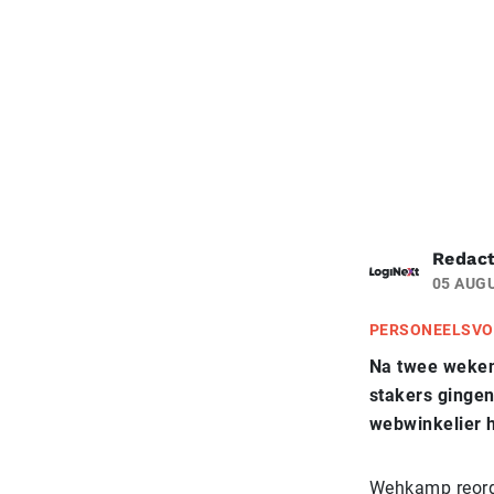
Redact
05 AUG
PERSONEELSVO
Na twee weken 
stakers ginge
webwinkelier 
Wehkamp reorga