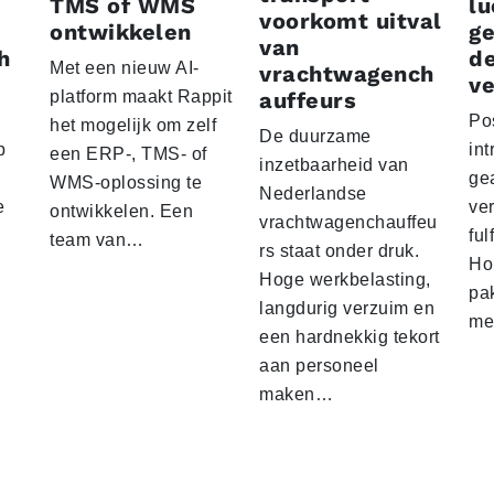
TMS of WMS
lu
voorkomt uitval
ontwikkelen
g
van
h
d
Met een nieuw AI-
vrachtwagench
ve
platform maakt Rappit
auffeurs
Po
het mogelijk om zelf
De duurzame
p
int
een ERP-, TMS- of
inzetbaarheid van
ge
WMS-oplossing te
Nederlandse
e
ver
ontwikkelen. Een
vrachtwagenchauffeu
ful
team van…
rs staat onder druk.
Ho
Hoge werkbelasting,
pa
langdurig verzuim en
me
een hardnekkig tekort
aan personeel
maken…