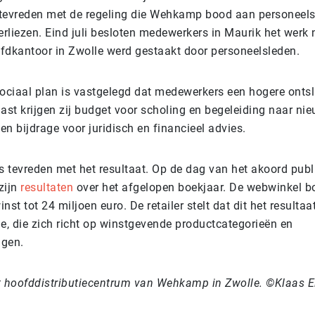
tevreden met de regeling die Wehkamp bood aan personeels
rliezen. Eind juli besloten medewerkers in Maurik het werk n
fdkantoor in Zwolle werd gestaakt door personeelsleden.
sociaal plan is vastgelegd dat medewerkers een hogere onts
ast krijgen zij budget voor scholing en begeleiding naar ni
n bijdrage voor juridisch en financieel advies.
 tevreden met het resultaat. Op de dag van het akoord publ
zijn
resultaten
over het afgelopen boekjaar. De webwinkel b
nst tot 24 miljoen euro. De retailer stelt dat dit het resultaa
ie, die zich richt op winstgevende productcategorieën en
ngen.
t hoofddistributiecentrum van Wehkamp in Zwolle. ©Klaas E