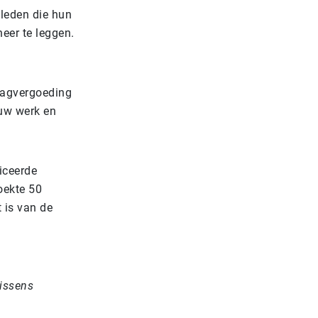
leden die hun
eer te leggen.
lagvergoeding
euw werk en
iceerde
oekte 50
t is van de
issens