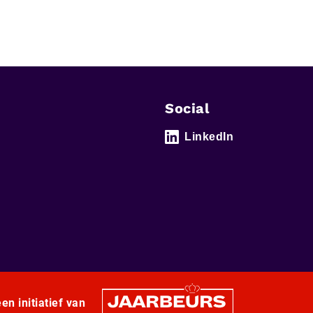
Social
LinkedIn
en initiatief van