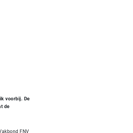
k voorbij. De
t de
 Vakbond FNV