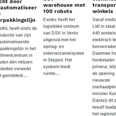
cht door
warehouse met
transpor
eautomatiseer
100 robots
winkels
e
rpakkingslijn
Exotec heeft het
Vanaf medio
logistieke centrum
Lidl in staa
stNL heeft sinds de
van DSV in Venlo
440 winkels
roductie van zijn
uitgerust met het
elektrisch t
automatiseerde
opslag- en
bevoorrade
pakkingslijn in het
orderverzamelsystee
Daarmee he
filmentcentrum in
m Skypod. Het
foodretailer
uten één miljoen
systeem biedt
primeur, blij
kketten verwerkt
ruimte…
de opening 
t gemiddeld…
nieuwste
snellaadple
minister Ka
Dankzij dit 
twaalf laadp
het regiona