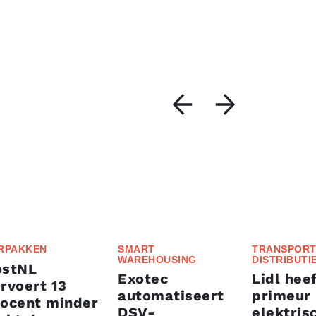
RPAKKEN
SMART
TRANSPORT
WAREHOUSING
DISTRIBUTI
ostNL
Exotec
Lidl heef
rvoert 13
automatiseert
primeur
rocent minder
DSV-
elektris