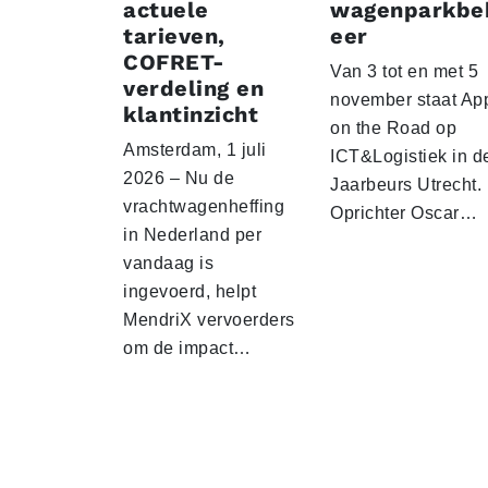
actuele
wagenparkbe
tarieven,
eer
COFRET-
Van 3 tot en met 5
verdeling en
november staat Ap
klantinzicht
on the Road op
Amsterdam, 1 juli
ICT&Logistiek in d
2026 – Nu de
Jaarbeurs Utrecht.
vrachtwagenheffing
Oprichter Oscar…
in Nederland per
vandaag is
ingevoerd, helpt
MendriX vervoerders
om de impact…