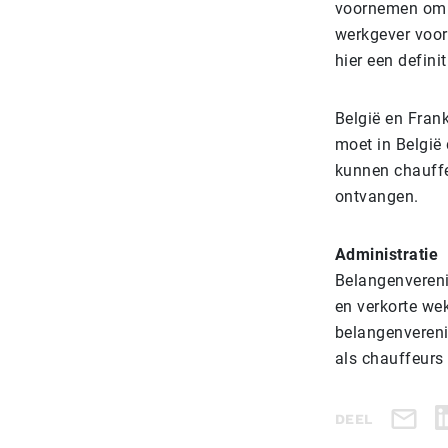
voornemen om 6
werkgever voor
hier een defini
België en Fran
moet in België 
kunnen chauffe
ontvangen.
Administratie
Belangenvereni
en verkorte we
belangenvereni
als chauffeurs
DEEL