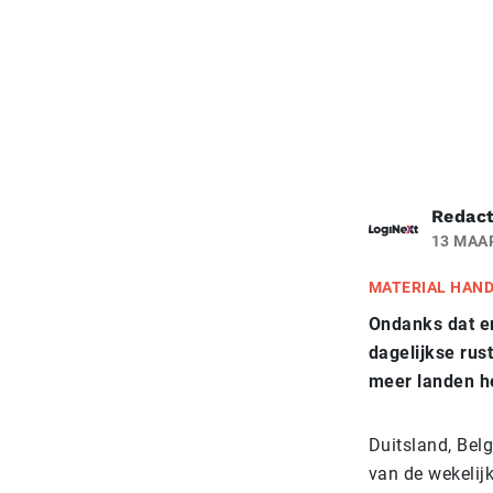
Redact
13 MAA
MATERIAL HAN
Ondanks dat er
dagelijkse rus
meer landen he
Duitsland, Bel
van de wekelijk