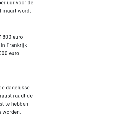
er uur voor de
d maart wordt
 1800 euro
In Frankrijk
000 euro
de dagelijkse
naast raadt de
st te hebben
n worden.