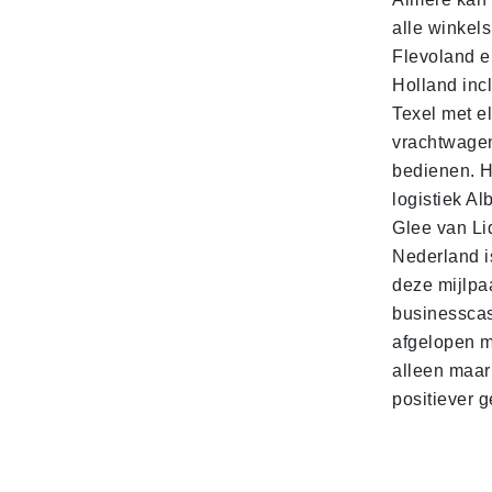
alle winkels
Flevoland e
Holland incl
Texel met e
vrachtwage
bedienen. 
logistiek Al
Glee van Li
Nederland is
deze mijlpa
businesscas
afgelopen 
alleen maar
positiever 