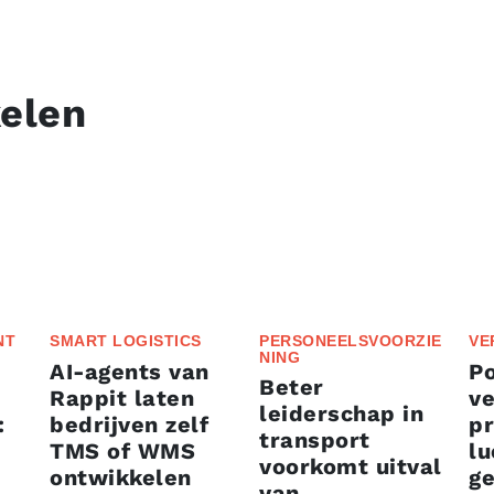
kelen
NT
SMART LOGISTICS
PERSONEELSVOORZIE
VE
NING
AI-agents van
P
Beter
Rappit laten
ve
leiderschap in
:
bedrijven zelf
p
transport
TMS of WMS
lu
voorkomt uitval
ontwikkelen
g
van