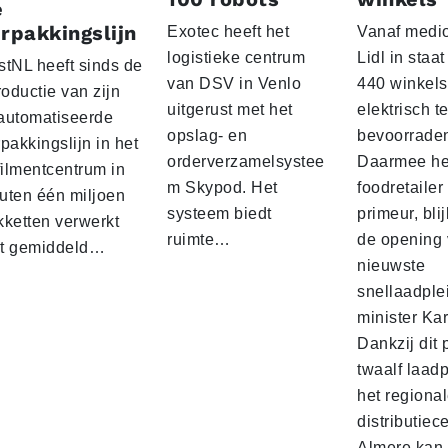
e
rpakkingslijn
Exotec heeft het
Vanaf medio
logistieke centrum
Lidl in staa
stNL heeft sinds de
van DSV in Venlo
440 winkels
roductie van zijn
uitgerust met het
elektrisch t
automatiseerde
opslag- en
bevoorrade
pakkingslijn in het
orderverzamelsystee
Daarmee he
filmentcentrum in
m Skypod. Het
foodretailer
uten één miljoen
systeem biedt
primeur, blij
kketten verwerkt
ruimte…
de opening 
t gemiddeld…
nieuwste
snellaadple
minister Ka
Dankzij dit 
twaalf laadp
het regiona
distributiec
Almere kan 