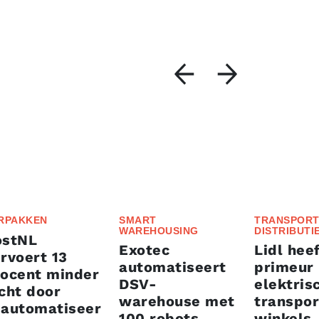
RPAKKEN
SMART
TRANSPORT
WAREHOUSING
DISTRIBUTI
ostNL
Exotec
Lidl heef
rvoert 13
automatiseert
primeur
rocent minder
DSV-
elektris
cht door
warehouse met
transpor
eautomatiseer
100 robots
winkels