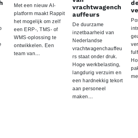
h
d
Met een nieuw AI-
vrachtwagench
ve
platform maakt Rappit
auffeurs
Po
het mogelijk om zelf
De duurzame
p
int
een ERP-, TMS- of
inzetbaarheid van
ge
WMS-oplossing te
Nederlandse
e
ver
ontwikkelen. Een
vrachtwagenchauffeu
ful
team van…
rs staat onder druk.
Ho
Hoge werkbelasting,
pa
langdurig verzuim en
me
een hardnekkig tekort
aan personeel
maken…