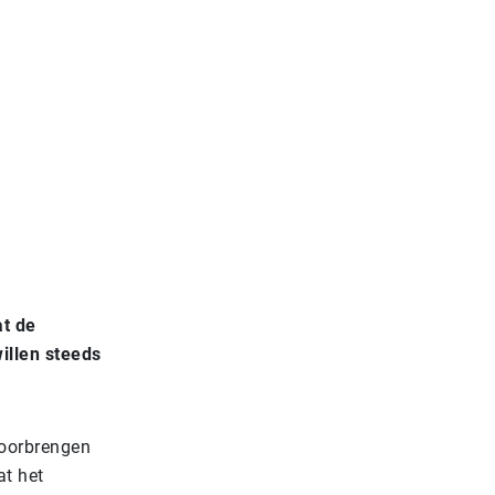
at de
illen steeds
doorbrengen
at het