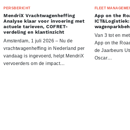
PERSBERICHT
FLEET MANAGEME
MendriX Vrachtwagenheffing
App on the Ro
Analyse klaar voor invoering met
ICT&Logistiek:
actuele tarieven, COFRET-
wagenparkbeh
verdeling en klantinzicht
Van 3 tot en me
Amsterdam, 1 juli 2026 – Nu de
App on the Road
vrachtwagenheffing in Nederland per
de Jaarbeurs Utr
vandaag is ingevoerd, helpt MendriX
Oscar…
vervoerders om de impact…