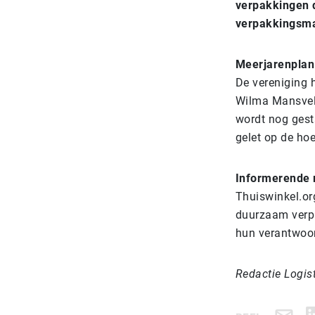
verpakkingen d
verpakkingsma
Meerjarenpla
De vereniging 
Wilma Mansveld 
wordt nog gest
gelet op de ho
Informerende 
Thuiswinkel.org
duurzaam verpak
hun verantwoor
Redactie Logis