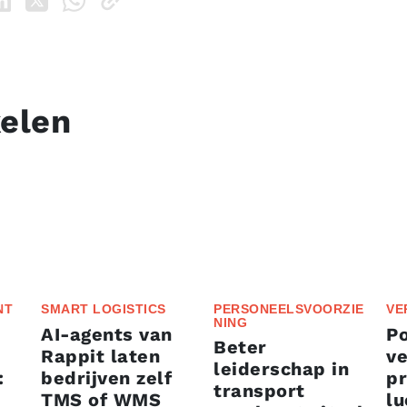
kelen
NT
SMART LOGISTICS
PERSONEELSVOORZIE
VE
NING
AI-agents van
P
Beter
Rappit laten
ve
leiderschap in
:
bedrijven zelf
p
transport
TMS of WMS
lu