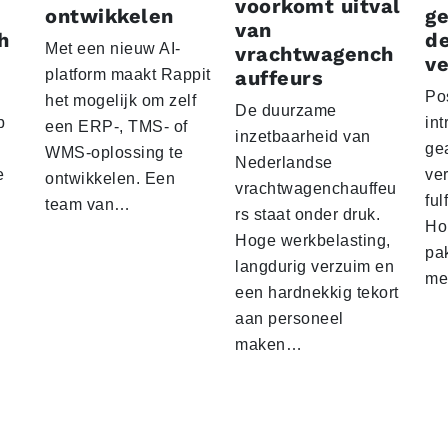
voorkomt uitval
ontwikkelen
g
van
h
d
Met een nieuw AI-
vrachtwagench
ve
platform maakt Rappit
auffeurs
Po
het mogelijk om zelf
De duurzame
p
int
een ERP-, TMS- of
inzetbaarheid van
ge
WMS-oplossing te
Nederlandse
e
ver
ontwikkelen. Een
vrachtwagenchauffeu
ful
team van…
rs staat onder druk.
Ho
Hoge werkbelasting,
pa
langdurig verzuim en
me
een hardnekkig tekort
aan personeel
maken…