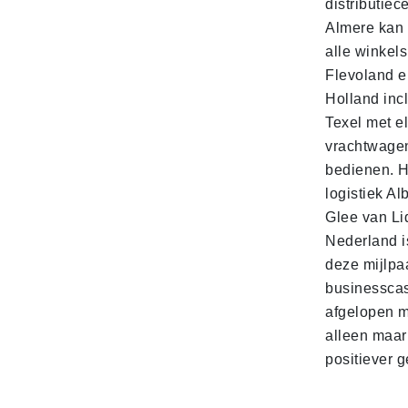
distributiec
Almere kan 
alle winkels
Flevoland e
Holland incl
Texel met e
vrachtwage
bedienen. 
logistiek Al
Glee van Li
Nederland is
deze mijlpa
businesscas
afgelopen 
alleen maar
positiever 