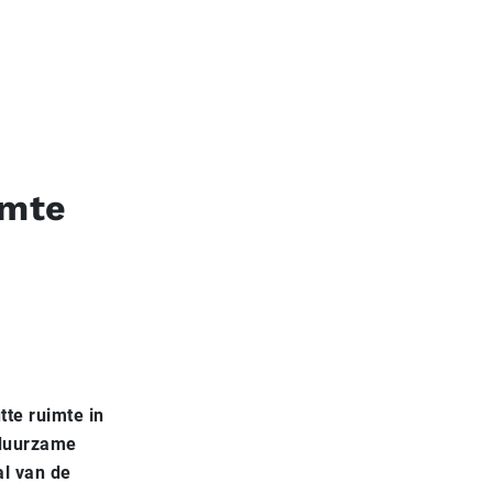
imte
te ruimte in
 duurzame
al van de