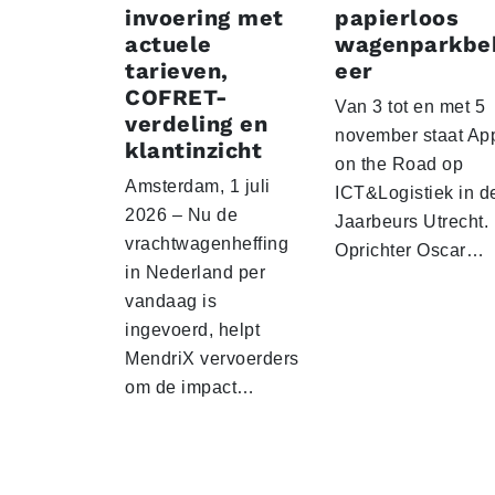
invoering met
papierloos
actuele
wagenparkbe
tarieven,
eer
COFRET-
Van 3 tot en met 5
verdeling en
november staat Ap
klantinzicht
on the Road op
Amsterdam, 1 juli
ICT&Logistiek in d
2026 – Nu de
Jaarbeurs Utrecht.
vrachtwagenheffing
Oprichter Oscar…
in Nederland per
vandaag is
ingevoerd, helpt
MendriX vervoerders
om de impact…