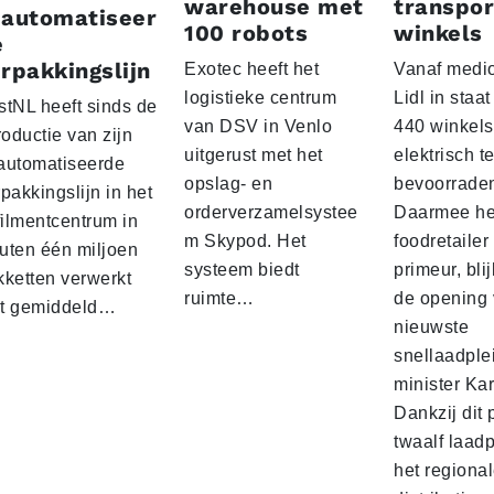
warehouse met
transpor
eautomatiseer
100 robots
winkels
e
rpakkingslijn
Exotec heeft het
Vanaf medio
logistieke centrum
Lidl in staa
stNL heeft sinds de
van DSV in Venlo
440 winkels
roductie van zijn
uitgerust met het
elektrisch t
automatiseerde
opslag- en
bevoorrade
pakkingslijn in het
orderverzamelsystee
Daarmee he
filmentcentrum in
m Skypod. Het
foodretailer
uten één miljoen
systeem biedt
primeur, blij
kketten verwerkt
ruimte…
de opening 
t gemiddeld…
nieuwste
snellaadple
minister Ka
Dankzij dit 
twaalf laadp
het regiona