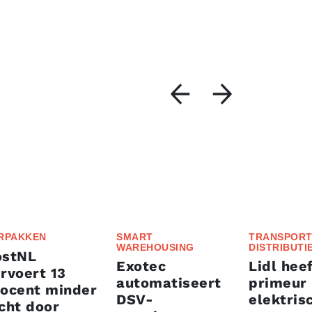
RPAKKEN
SMART
TRANSPORT
WAREHOUSING
DISTRIBUTI
ostNL
Exotec
Lidl heef
rvoert 13
automatiseert
primeur
rocent minder
DSV-
elektris
cht door