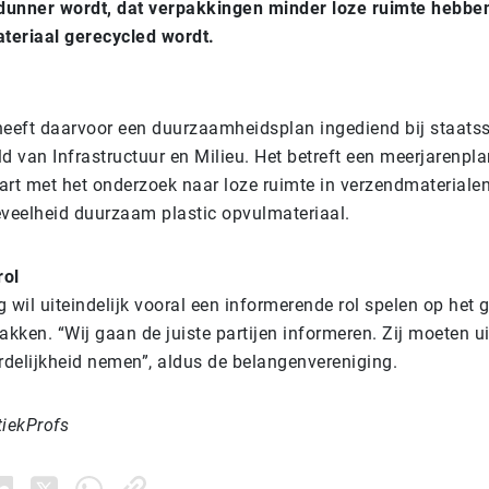
unner wordt, dat verpakkingen minder loze ruimte hebben
teriaal gerecycled wordt.
n
heeft daarvoor een duurzaamheidsplan ingediend bij staatss
van Infrastructuur en Milieu. Het betreft een meerjarenplan
art met het onderzoek naar loze ruimte in verzendmaterialen
eveelheid duurzaam plastic opvulmateriaal.
rol
 wil uiteindelijk vooral een informerende rol spelen op het 
ken. “Wij gaan de juiste partijen informeren. Zij moeten uit
delijkheid nemen”, aldus de belangenvereniging.
tiekProfs