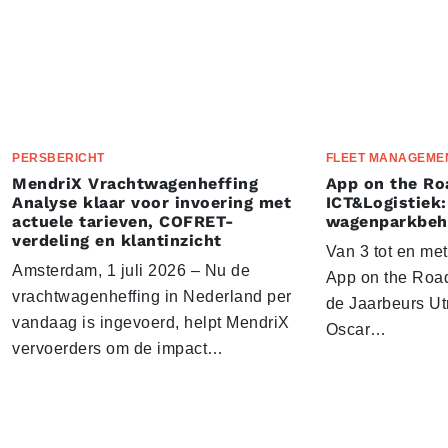
PERSBERICHT
FLEET MANAGEME
MendriX Vrachtwagenheffing
App on the Ro
Analyse klaar voor invoering met
ICT&Logistiek:
actuele tarieven, COFRET-
wagenparkbeh
verdeling en klantinzicht
Van 3 tot en me
Amsterdam, 1 juli 2026 – Nu de
App on the Road
vrachtwagenheffing in Nederland per
de Jaarbeurs Utr
vandaag is ingevoerd, helpt MendriX
Oscar…
vervoerders om de impact…