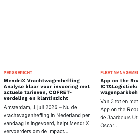
PERSBERICHT
FLEET MANAGEME
MendriX Vrachtwagenheffing
App on the Ro
Analyse klaar voor invoering met
ICT&Logistiek:
actuele tarieven, COFRET-
wagenparkbeh
verdeling en klantinzicht
Van 3 tot en me
Amsterdam, 1 juli 2026 – Nu de
App on the Road
vrachtwagenheffing in Nederland per
de Jaarbeurs Utr
vandaag is ingevoerd, helpt MendriX
Oscar…
vervoerders om de impact…