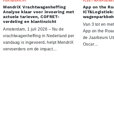
PERSBERICHT
FLEET MANAGEME
MendriX Vrachtwagenheffing
App on the Ro
Analyse klaar voor invoering met
ICT&Logistiek:
actuele tarieven, COFRET-
wagenparkbeh
verdeling en klantinzicht
Van 3 tot en me
Amsterdam, 1 juli 2026 – Nu de
App on the Road
vrachtwagenheffing in Nederland per
de Jaarbeurs Utr
vandaag is ingevoerd, helpt MendriX
Oscar…
vervoerders om de impact…