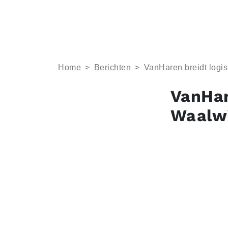
Home
>
Berichten
>
VanHaren breidt logis
VanHar
Waalwi