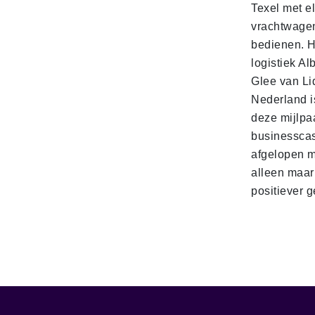
Texel met e
vrachtwage
bedienen. 
logistiek Al
Glee van Li
Nederland is
deze mijlpa
businesscas
afgelopen 
alleen maar
positiever 