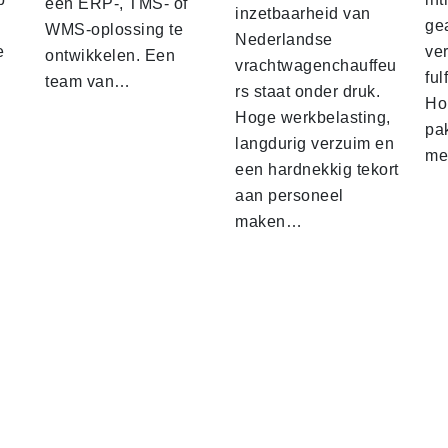
een ERP-, TMS- of
inzetbaarheid van
ge
WMS-oplossing te
Nederlandse
e
ver
ontwikkelen. Een
vrachtwagenchauffeu
ful
team van…
rs staat onder druk.
Ho
Hoge werkbelasting,
pa
langdurig verzuim en
me
een hardnekkig tekort
aan personeel
maken…