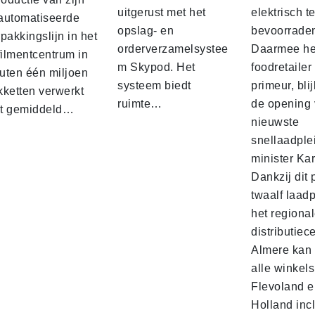
uitgerust met het
elektrisch t
automatiseerde
opslag- en
bevoorrade
pakkingslijn in het
orderverzamelsystee
Daarmee he
filmentcentrum in
m Skypod. Het
foodretailer
uten één miljoen
systeem biedt
primeur, blij
kketten verwerkt
ruimte…
de opening 
t gemiddeld…
nieuwste
snellaadple
minister Ka
Dankzij dit 
twaalf laadp
het regiona
distributiec
Almere kan 
alle winkels
Flevoland e
Holland incl