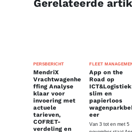
Gerelateerde arti
PERSBERICHT
FLEET MANAGEME
MendriX
App on the
Vrachtwagenhe
Road op
ffing Analyse
ICT&Logistiek
klaar voor
slim en
invoering met
papierloos
actuele
wagenparkbe
tarieven,
eer
COFRET-
Van 3 tot en met 5
verdeling en
november staat Ap