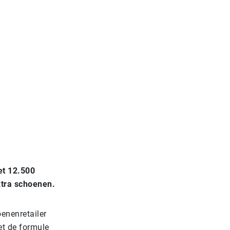
et 12.500
xtra schoenen.
enenretailer
et de formule