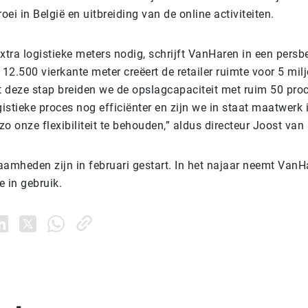
roei in België en uitbreiding van de online activiteiten.
xtra logistieke meters nodig, schrijft VanHaren in een persb
 12.500 vierkante meter creëert de retailer ruimte voor 5 mil
 deze stap breiden we de opslagcapaciteit met ruim 50 proc
gistieke proces nog efficiënter en zijn we in staat maatwerk i
o onze flexibiliteit te behouden,” aldus directeur Joost van
mheden zijn in februari gestart. In het najaar neemt VanH
 in gebruik.