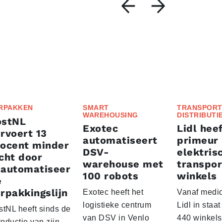
RPAKKEN
SMART
TRANSPORT
WAREHOUSING
DISTRIBUTI
ostNL
Exotec
Lidl heef
rvoert 13
automatiseert
primeur
rocent minder
DSV-
elektris
cht door
warehouse met
transpor
eautomatiseer
100 robots
winkels
e
rpakkingslijn
Exotec heeft het
Vanaf medio
logistieke centrum
Lidl in staa
stNL heeft sinds de
van DSV in Venlo
440 winkels
roductie van zijn