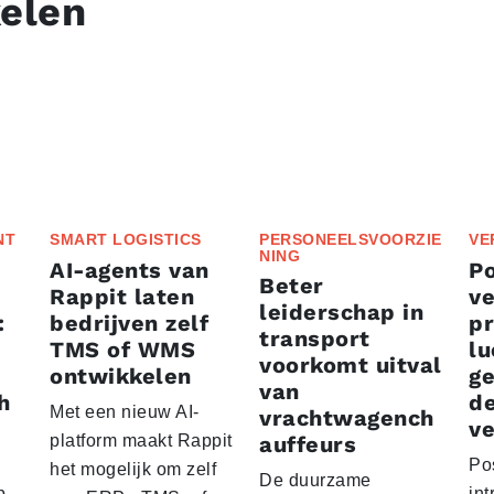
kelen
NT
SMART LOGISTICS
PERSONEELSVOORZIE
VE
NING
AI-agents van
P
Beter
Rappit laten
ve
leiderschap in
:
bedrijven zelf
p
transport
TMS of WMS
lu
voorkomt uitval
ontwikkelen
g
van
h
d
Met een nieuw AI-
vrachtwagench
ve
platform maakt Rappit
auffeurs
Po
het mogelijk om zelf
De duurzame
p
int