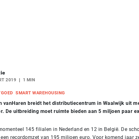
ie
RT 2019
1 MIN
TGOED
SMART WAREHOUSING
vanHaren breidt het distributiecentrum in Waalwijk uit m
r. De uitbreiding moet ruimte bieden aan 5 miljoen paar e
momenteel 145 filialen in Nederland en 12 in België. De scho
 een recordomzet van 195 miljoen euro. Voor komend jaar z