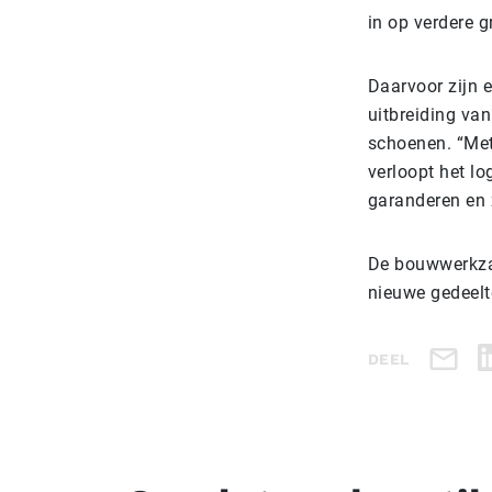
in op verdere g
Daarvoor zijn e
uitbreiding van
schoenen. “Met
verloopt het lo
garanderen en z
De bouwwerkzaa
nieuwe gedeelte
DEEL