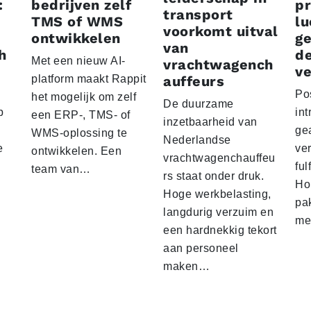
:
bedrijven zelf
p
transport
TMS of WMS
lu
voorkomt uitval
ontwikkelen
g
van
h
d
Met een nieuw AI-
vrachtwagench
ve
platform maakt Rappit
auffeurs
Po
het mogelijk om zelf
De duurzame
p
int
een ERP-, TMS- of
inzetbaarheid van
ge
WMS-oplossing te
Nederlandse
e
ver
ontwikkelen. Een
vrachtwagenchauffeu
ful
team van…
rs staat onder druk.
Ho
Hoge werkbelasting,
pa
langdurig verzuim en
me
een hardnekkig tekort
aan personeel
maken…