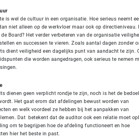
tuur
te is wel de cultuur in een organisatie. Hoe serieus neemt e
dan niet alleen op de werkvloer maar ook op directieniveau. 
de Board? Het verder verbeteren van de organisatie veilighe
 stellen en successen te vieren. Zoals aantal dagen zonder 
ts dient veiligheid een dagelijks punt van aandacht te zijn. 
eidspunten die worden aangedragen, ook serieus te nemen met
ssingen.
je
ts dienen geen verplicht rondje te zijn, noch is het de bedoe
 wordt. Het gaat erom dat afdelingen bewust worden van
ecten en welk voordeel ze hebben bij het aanpakken van
blemen. Dat betekent dat de auditor ook een relatie moet 
ling om te begrijpen hoe de afdeling functioneert en hoe
ten hier het beste in past.