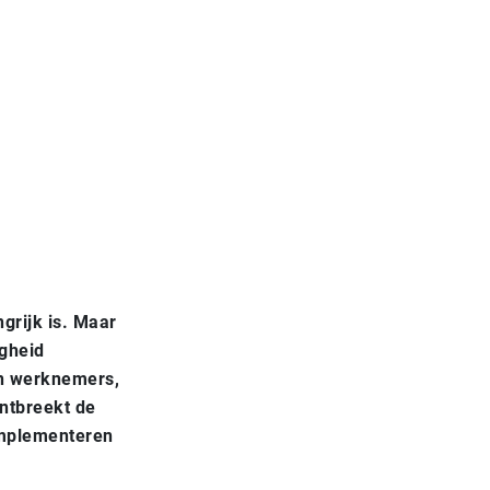
ngrijk is. Maar
igheid
an werknemers,
ontbreekt de
 implementeren