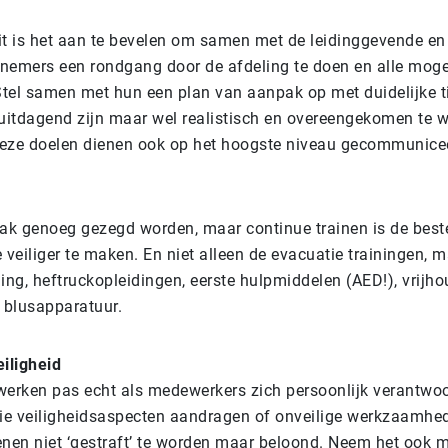
it is het aan te bevelen om samen met de leidinggevende en
nemers een rondgang door de afdeling te doen en alle moge
tel samen met hun een plan van aanpak op met duidelijke t
itdagend zijn maar wel realistisch en overeengekomen te 
eze doelen dienen ook op het hoogste niveau gecommunicee
aak genoeg gezegd worden, maar continue trainen is de bes
 veiliger te maken. En niet alleen de evacuatie trainingen, 
ng, heftruckopleidingen, eerste hulpmiddelen (AED!), vrijh
 blusapparatuur.
eiligheid
werken pas echt als medewerkers zich persoonlijk verantwoor
e veiligheidsaspecten aandragen of onveilige werkzaamhe
enen niet ‘gestraft’ te worden maar beloond. Neem het ook m