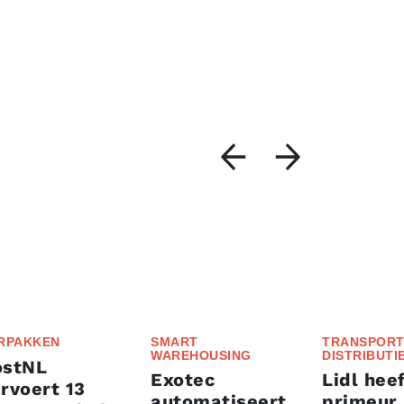
RPAKKEN
SMART
TRANSPORT
WAREHOUSING
DISTRIBUTI
ostNL
Exotec
Lidl heef
rvoert 13
automatiseert
primeur