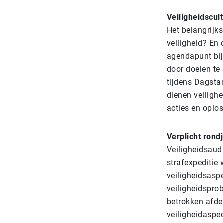
Veiligheidscul
Het belangrijks
veiligheid? En 
agendapunt bij 
door doelen te
tijdens Dagstar
dienen veiligh
acties en oplo
Verplicht rond
Veiligheidsaudi
strafexpeditie
veiligheidsasp
veiligheidspro
betrokken afde
veiligheidaspec