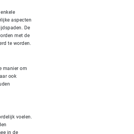
 enkele
lijke aspecten
ijdspaden. De
worden met de
rd te worden.
te manier om
maar ook
ouden
delijk voelen.
den
ee in de