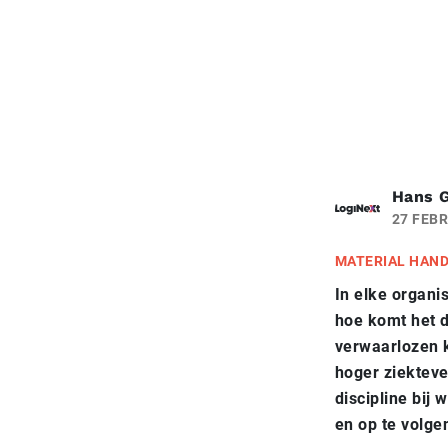
Hans 
27 FEBR
MATERIAL HAN
In elke organis
hoe komt het d
verwaarlozen k
hoger ziekteve
discipline bij
en op te volge