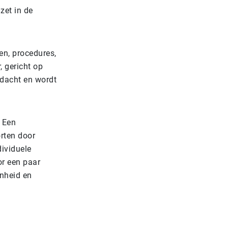
zet in de
en,
procedures,
, gericht op
ndacht en wordt
. Een
orten door
dividuele
or een paar
nheid en