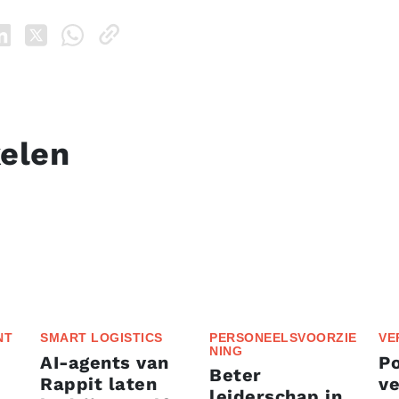
kelen
NT
SMART LOGISTICS
PERSONEELSVOORZIE
VE
NING
AI-agents van
P
Beter
Rappit laten
ve
leiderschap in