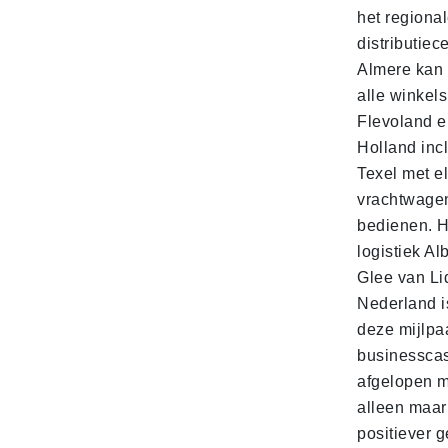
het regiona
distributiec
Almere kan 
alle winkels
Flevoland e
Holland incl
Texel met e
vrachtwage
bedienen. 
logistiek Al
Glee van Li
Nederland is
deze mijlpa
businesscas
afgelopen 
alleen maar
positiever 