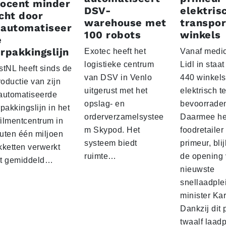
rocent minder
DSV-
elektris
cht door
warehouse met
transpor
eautomatiseer
100 robots
winkels
e
rpakkingslijn
Exotec heeft het
Vanaf medio
logistieke centrum
Lidl in staa
stNL heeft sinds de
van DSV in Venlo
440 winkels
roductie van zijn
uitgerust met het
elektrisch t
automatiseerde
opslag- en
bevoorrade
pakkingslijn in het
orderverzamelsystee
Daarmee he
filmentcentrum in
m Skypod. Het
foodretailer
uten één miljoen
systeem biedt
primeur, blij
kketten verwerkt
ruimte…
de opening 
t gemiddeld…
nieuwste
snellaadple
minister Ka
Dankzij dit 
twaalf laadp