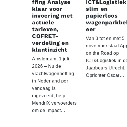
ffing Analyse
ICT&Logistiek
klaar voor
slim en
invoering met
papierloos
actuele
wagenparkbe
tarieven,
eer
COFRET-
Van 3 tot en met 5
verdeling en
november staat Ap
klantinzicht
on the Road op
Amsterdam, 1 juli
ICT&Logistiek in d
2026 – Nu de
Jaarbeurs Utrecht.
vrachtwagenheffing
Oprichter Oscar…
in Nederland per
vandaag is
ingevoerd, helpt
MendriX vervoerders
om de impact…