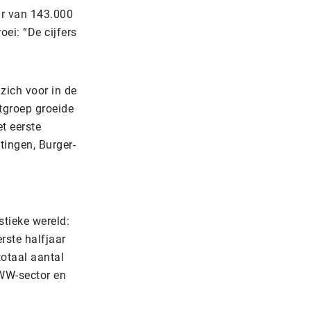
ur van 143.000
i: “De cijfers
zich voor in de
tgroep groeide
t eerste
tingen, Burger-
stieke wereld:
rste halfjaar
totaal aantal
GWW-sector en