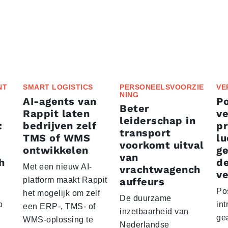
NT
SMART LOGISTICS
PERSONEELSVOORZIE
VE
NING
AI-agents van
P
Beter
Rappit laten
ve
leiderschap in
:
bedrijven zelf
p
transport
TMS of WMS
lu
voorkomt uitval
ontwikkelen
g
van
h
d
Met een nieuw AI-
vrachtwagench
ve
platform maakt Rappit
auffeurs
Po
het mogelijk om zelf
De duurzame
p
int
een ERP-, TMS- of
inzetbaarheid van
ge
WMS-oplossing te
Nederlandse