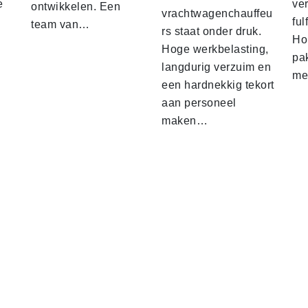
e
ver
ontwikkelen. Een
vrachtwagenchauffeu
ful
team van…
rs staat onder druk.
Ho
Hoge werkbelasting,
pa
langdurig verzuim en
me
een hardnekkig tekort
aan personeel
maken…