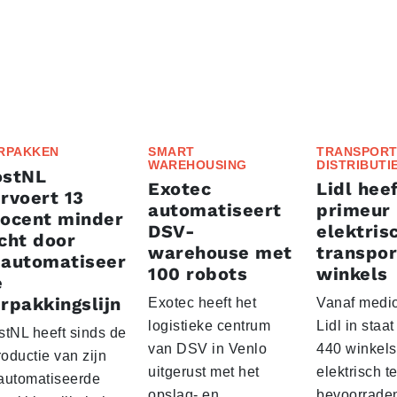
RPAKKEN
SMART
TRANSPORT
WAREHOUSING
DISTRIBUTI
ostNL
Exotec
Lidl heef
rvoert 13
automatiseert
primeur
rocent minder
DSV-
elektris
cht door
warehouse met
transpor
eautomatiseer
100 robots
winkels
e
rpakkingslijn
Exotec heeft het
Vanaf medio
logistieke centrum
Lidl in staa
stNL heeft sinds de
van DSV in Venlo
440 winkels
roductie van zijn
uitgerust met het
elektrisch t
automatiseerde
opslag- en
bevoorrade