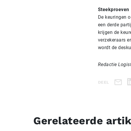
Steekproeven
De keuringen o
een derde parti
krijgen de keu
verzekeraars e
wordt de deskun
Redactie Logis
DEEL
Gerelateerde arti