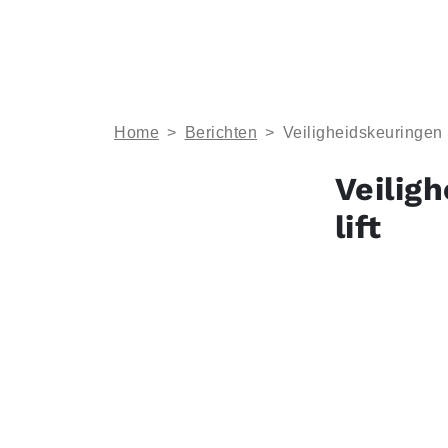
Home
>
Berichten
>
Veiligheidskeuringen i
Veilig
lift