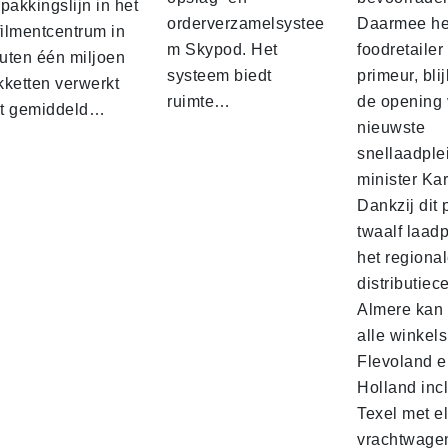
pakkingslijn in het
orderverzamelsystee
Daarmee he
filmentcentrum in
m Skypod. Het
foodretailer
uten één miljoen
systeem biedt
primeur, blij
kketten verwerkt
ruimte…
de opening 
t gemiddeld…
nieuwste
snellaadple
minister Ka
Dankzij dit 
twaalf laadp
het regiona
distributiec
Almere kan 
alle winkels
Flevoland e
Holland incl
Texel met e
vrachtwage