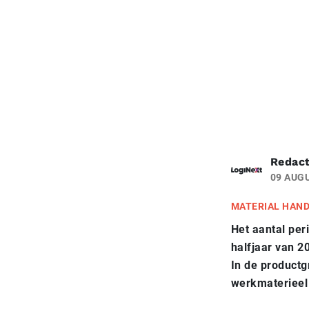
Redact
09 AUG
MATERIAL HAN
Het aantal per
halfjaar van 2
In de productg
werkmaterieel 