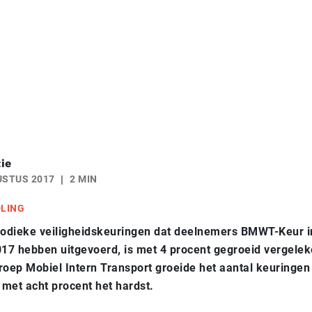
ie
USTUS 2017
2 MIN
DLING
iodieke veiligheidskeuringen dat
deelnemers BMWT-Keur in
017 hebben uitgevoerd, is met 4 procent
gegroeid vergelek
roep Mobiel Intern Transport groeide het aantal keuringen
met acht procent het hardst.