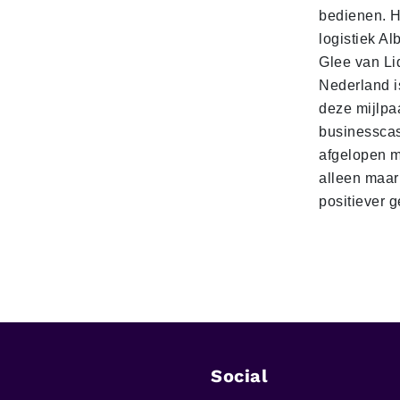
bedienen. 
logistiek Al
Glee van Li
Nederland is
deze mijlpa
businesscas
afgelopen 
alleen maar
positiever 
Social