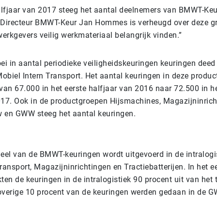
halfjaar van 2017 steeg het aantal deelnemers van BMWT-Ke
Directeur BMWT-Keur Jan Hommes is verheugd over deze groe
werkgevers veilig werkmateriaal belangrijk vinden.”
ei in aantal periodieke veiligheidskeuringen keuringen deed 
obiel Intern Transport. Het aantal keuringen in deze produc
van 67.000 in het eerste halfjaar van 2016 naar 72.500 in he
017. Ook in de productgroepen Hijsmachines, Magazijninrich
uw en GWW steeg het aantal keuringen.
deel van de BMWT-keuringen wordt uitgevoerd in de intralogi
ransport, Magazijninrichtingen en Tractiebatterijen. In het ee
n de keuringen in de intralogistiek 90 procent uit van het 
overige 10 procent van de keuringen werden gedaan in de 