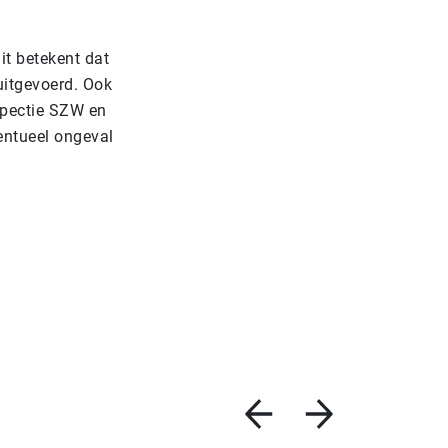
t betekent dat
 uitgevoerd. Ook
nspectie SZW en
entueel ongeval