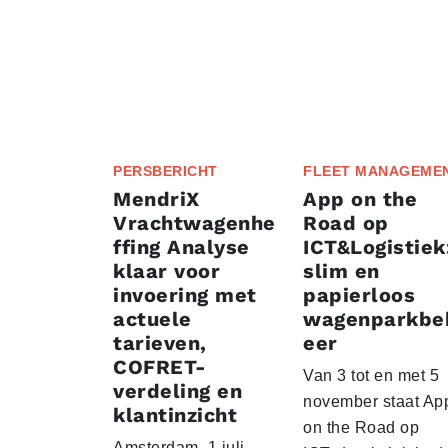
PERSBERICHT
FLEET MANAGEME
MendriX
App on the
Vrachtwagenhe
Road op
ffing Analyse
ICT&Logistiek
klaar voor
slim en
invoering met
papierloos
actuele
wagenparkbe
tarieven,
eer
COFRET-
Van 3 tot en met 5
verdeling en
november staat Ap
klantinzicht
on the Road op
Amsterdam, 1 juli