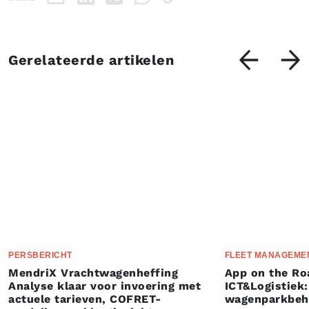
Gerelateerde artikelen
PERSBERICHT
FLEET MANAGEME
MendriX Vrachtwagenheffing
App on the Ro
Analyse klaar voor invoering met
ICT&Logistiek:
actuele tarieven, COFRET-
wagenparkbeh