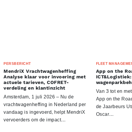
PERSBERICHT
FLEET MANAGEME
MendriX Vrachtwagenheffing
App on the Ro
Analyse klaar voor invoering met
ICT&Logistiek:
actuele tarieven, COFRET-
wagenparkbeh
verdeling en klantinzicht
Van 3 tot en me
Amsterdam, 1 juli 2026 – Nu de
App on the Road
vrachtwagenheffing in Nederland per
de Jaarbeurs Utr
vandaag is ingevoerd, helpt MendriX
Oscar…
vervoerders om de impact…