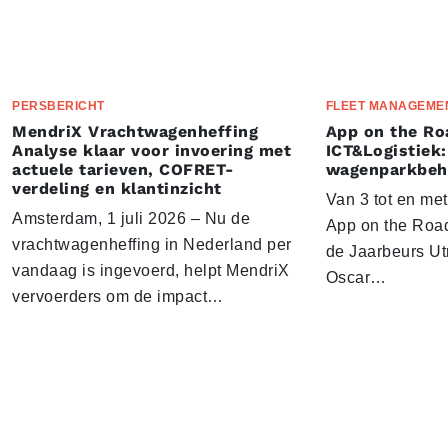
PERSBERICHT
FLEET MANAGEME
MendriX Vrachtwagenheffing
App on the Ro
Analyse klaar voor invoering met
ICT&Logistiek:
actuele tarieven, COFRET-
wagenparkbeh
verdeling en klantinzicht
Van 3 tot en me
Amsterdam, 1 juli 2026 – Nu de
App on the Road
vrachtwagenheffing in Nederland per
de Jaarbeurs Utr
vandaag is ingevoerd, helpt MendriX
Oscar…
vervoerders om de impact…