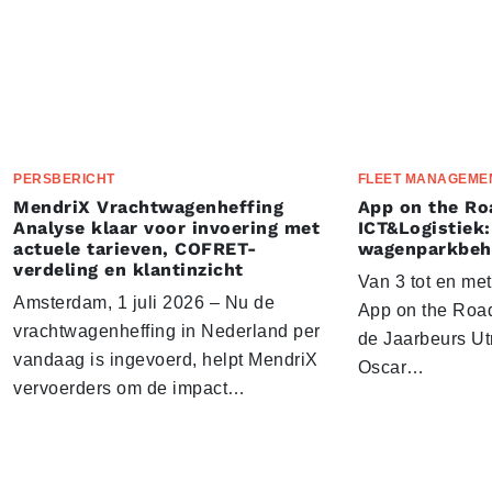
PERSBERICHT
FLEET MANAGEME
MendriX Vrachtwagenheffing
App on the Ro
Analyse klaar voor invoering met
ICT&Logistiek:
actuele tarieven, COFRET-
wagenparkbeh
verdeling en klantinzicht
Van 3 tot en me
Amsterdam, 1 juli 2026 – Nu de
App on the Road
vrachtwagenheffing in Nederland per
de Jaarbeurs Utr
vandaag is ingevoerd, helpt MendriX
Oscar…
vervoerders om de impact…