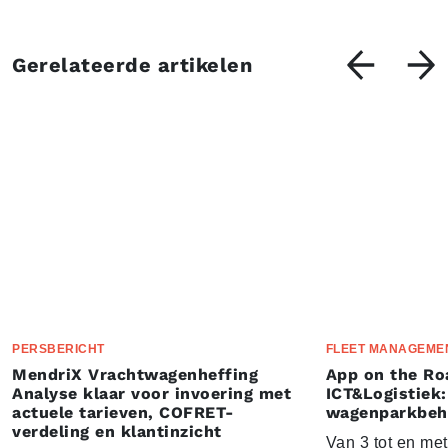
Gerelateerde artikelen
PERSBERICHT
FLEET MANAGEME
MendriX Vrachtwagenheffing
App on the Ro
Analyse klaar voor invoering met
ICT&Logistiek:
actuele tarieven, COFRET-
wagenparkbeh
verdeling en klantinzicht
Van 3 tot en me