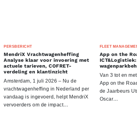
PERSBERICHT
FLEET MANAGEME
MendriX Vrachtwagenheffing
App on the Ro
Analyse klaar voor invoering met
ICT&Logistiek:
actuele tarieven, COFRET-
wagenparkbeh
verdeling en klantinzicht
Van 3 tot en me
Amsterdam, 1 juli 2026 – Nu de
App on the Road
vrachtwagenheffing in Nederland per
de Jaarbeurs Utr
vandaag is ingevoerd, helpt MendriX
Oscar…
vervoerders om de impact…