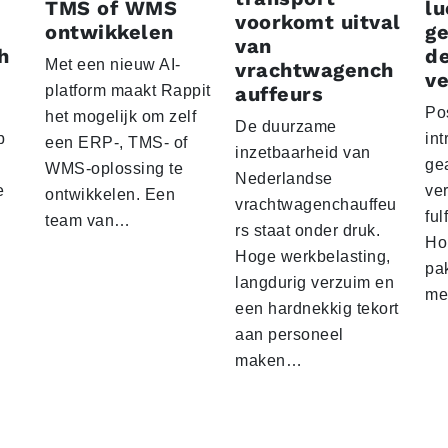
TMS of WMS
lu
voorkomt uitval
ontwikkelen
g
van
h
d
Met een nieuw AI-
vrachtwagench
ve
platform maakt Rappit
auffeurs
Po
het mogelijk om zelf
De duurzame
p
int
een ERP-, TMS- of
inzetbaarheid van
ge
WMS-oplossing te
Nederlandse
e
ver
ontwikkelen. Een
vrachtwagenchauffeu
ful
team van…
rs staat onder druk.
Ho
Hoge werkbelasting,
pa
langdurig verzuim en
me
een hardnekkig tekort
aan personeel
maken…