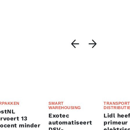
RPAKKEN
SMART
TRANSPORT
WAREHOUSING
DISTRIBUTI
ostNL
Exotec
Lidl heef
rvoert 13
automatiseert
primeur
rocent minder
DSV-
elektris