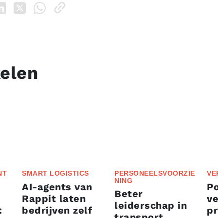
kelen
NT
SMART LOGISTICS
PERSONEELSVOORZIE
VE
NING
AI-agents van
P
Beter
Rappit laten
ve
leiderschap in
:
bedrijven zelf
p
transport