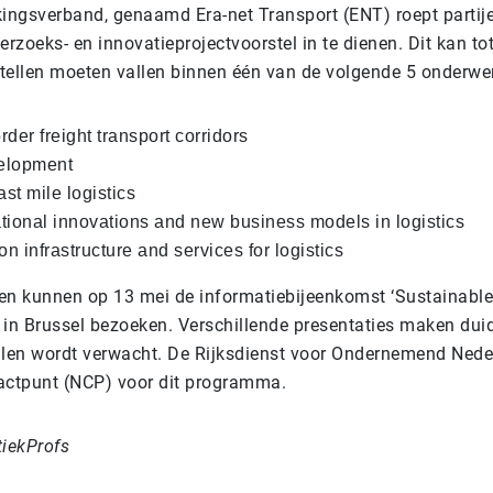
ngsverband, genaamd Era-net Transport (ENT) roept partije
zoeks- en innovatieprojectvoorstel in te dienen. Dit kan to
tellen moeten vallen binnen één van de volgende 5 onderwe
der freight transport corridors
elopment
ast mile logistics
tional innovations and new business models in logistics
on infrastructure and services for logistics
en kunnen op 13 mei de informatiebijeenkomst ‘Sustainable
 in Brussel bezoeken. Verschillende presentaties maken duid
llen wordt verwacht. De Rijksdienst voor Ondernemend Nede
actpunt (NCP) voor dit programma.
tiekProfs