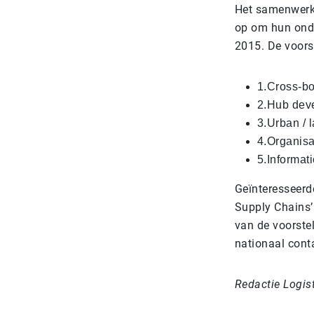
Het samenwerki
op om hun onder
2015. De voors
1.Cross-bor
2.Hub dev
3.Urban / l
4.Organisa
5.Informati
Geïnteresseerd
Supply Chains’
van de voorste
nationaal cont
Redactie Logis