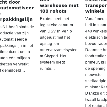
cht door
warehouse met
transpor
eautomatiseer
100 robots
winkels
e
rpakkingslijn
Exotec heeft het
Vanaf medio
logistieke centrum
Lidl in staa
stNL heeft sinds de
van DSV in Venlo
440 winkels
roductie van zijn
uitgerust met het
elektrisch t
automatiseerde
opslag- en
bevoorrade
pakkingslijn in het
orderverzamelsystee
Daarmee he
filmentcentrum in
m Skypod. Het
foodretailer
uten één miljoen
systeem biedt
primeur, blij
kketten verwerkt
ruimte…
de opening 
t gemiddeld…
nieuwste
snellaadple
minister Ka
Dankzij dit 
twaalf laadp
het regiona