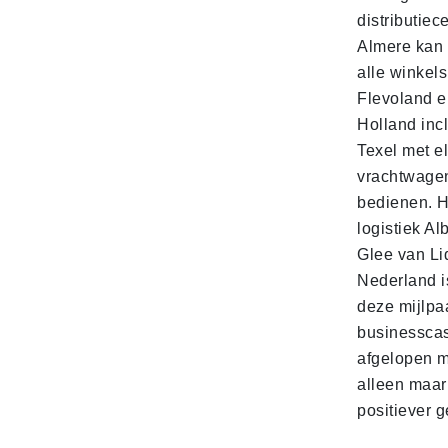
distributiec
Almere kan 
alle winkels
Flevoland e
Holland incl
Texel met e
vrachtwage
bedienen. 
logistiek Al
Glee van Li
Nederland is
deze mijlpa
businesscas
afgelopen 
alleen maar
positiever 