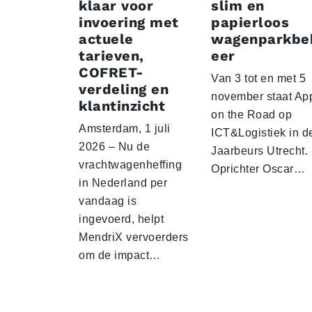
klaar voor
slim en
invoering met
papierloos
actuele
wagenparkbe
tarieven,
eer
COFRET-
Van 3 tot en met 5
verdeling en
november staat Ap
klantinzicht
on the Road op
Amsterdam, 1 juli
ICT&Logistiek in d
2026 – Nu de
Jaarbeurs Utrecht.
vrachtwagenheffing
Oprichter Oscar…
in Nederland per
vandaag is
ingevoerd, helpt
MendriX vervoerders
om de impact…