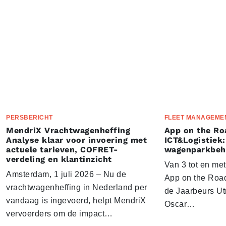
PERSBERICHT
FLEET MANAGEME
MendriX Vrachtwagenheffing
App on the Ro
Analyse klaar voor invoering met
ICT&Logistiek:
actuele tarieven, COFRET-
wagenparkbeh
verdeling en klantinzicht
Van 3 tot en me
Amsterdam, 1 juli 2026 – Nu de
App on the Road
vrachtwagenheffing in Nederland per
de Jaarbeurs Utr
vandaag is ingevoerd, helpt MendriX
Oscar…
vervoerders om de impact…