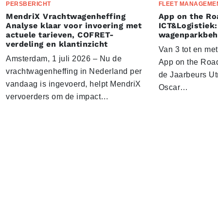
PERSBERICHT
FLEET MANAGEME
MendriX Vrachtwagenheffing
App on the Ro
Analyse klaar voor invoering met
ICT&Logistiek:
actuele tarieven, COFRET-
wagenparkbeh
verdeling en klantinzicht
Van 3 tot en me
Amsterdam, 1 juli 2026 – Nu de
App on the Road
vrachtwagenheffing in Nederland per
de Jaarbeurs Utr
vandaag is ingevoerd, helpt MendriX
Oscar…
vervoerders om de impact…