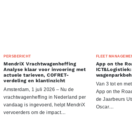
PERSBERICHT
FLEET MANAGEME
MendriX Vrachtwagenheffing
App on the Ro
Analyse klaar voor invoering met
ICT&Logistiek:
actuele tarieven, COFRET-
wagenparkbeh
verdeling en klantinzicht
Van 3 tot en me
Amsterdam, 1 juli 2026 – Nu de
App on the Road
vrachtwagenheffing in Nederland per
de Jaarbeurs Utr
vandaag is ingevoerd, helpt MendriX
Oscar…
vervoerders om de impact…