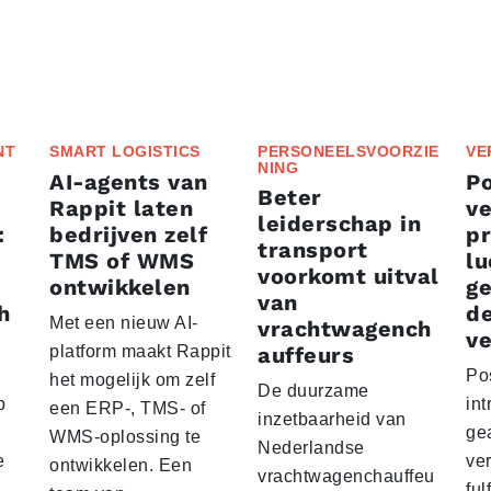
NT
SMART LOGISTICS
PERSONEELSVOORZIE
VE
NING
AI-agents van
P
Beter
Rappit laten
ve
leiderschap in
:
bedrijven zelf
p
transport
TMS of WMS
lu
voorkomt uitval
ontwikkelen
g
van
h
d
Met een nieuw AI-
vrachtwagench
ve
platform maakt Rappit
auffeurs
Po
het mogelijk om zelf
De duurzame
p
int
een ERP-, TMS- of
inzetbaarheid van
ge
WMS-oplossing te
Nederlandse
e
ver
ontwikkelen. Een
vrachtwagenchauffeu
ful