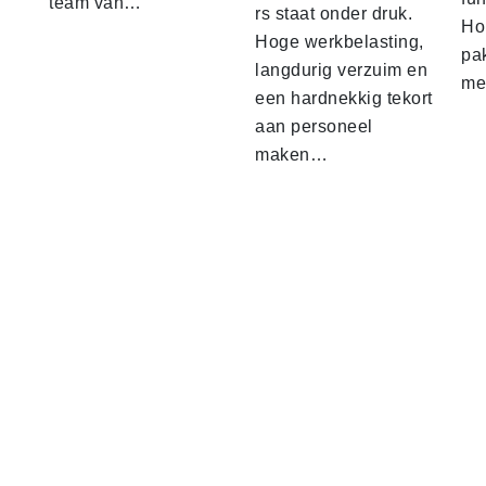
team van…
rs staat onder druk.
Ho
Hoge werkbelasting,
pa
langdurig verzuim en
me
een hardnekkig tekort
aan personeel
maken…