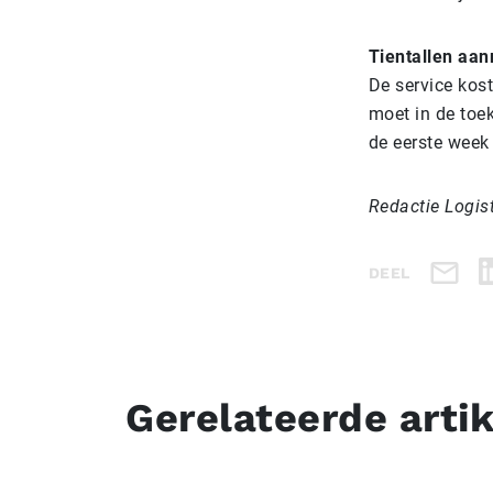
Tientallen aa
De service kos
moet in de toe
de eerste week
Redactie Logis
DEEL
Gerelateerde arti