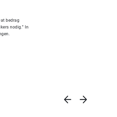
Dat bedrag
ers nodig.” In
ngen.