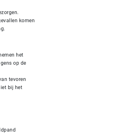
ezorgen.
 gevallen komen
ng.
 nemen het
lgens op de
van tevoren
et bij het
eldpand