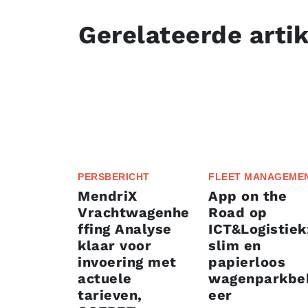
Gerelateerde arti
PERSBERICHT
FLEET MANAGEME
MendriX
App on the
Vrachtwagenhe
Road op
ffing Analyse
ICT&Logistiek
klaar voor
slim en
invoering met
papierloos
actuele
wagenparkbe
tarieven,
eer