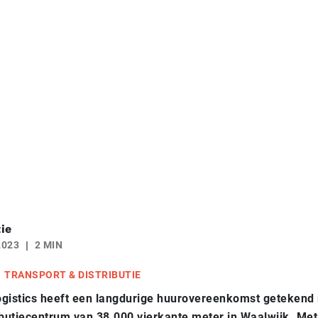
ie
2023
2 MIN
TRANSPORT & DISTRIBUTIE
ogistics heeft een langdurige huurovereenkomst getekend 
ibutiecentrum van 38.000 vierkante meter in Waalwijk. Met