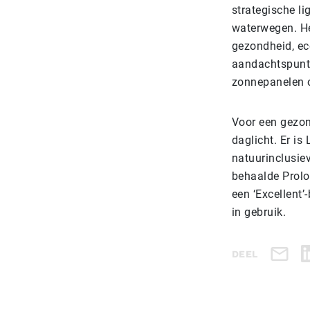
strategische l
waterwegen. He
gezondheid, eco
aandachtspunte
zonnepanelen op
Voor een gezon
daglicht. Er is
natuurinclusie
behaalde Prolo
een ‘Excellent’
in gebruik.
DEEL