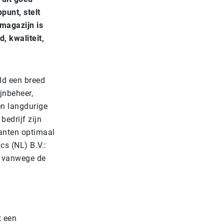
punt, stelt
 magazijn is
, kwaliteit,
ld een breed
jnbeheer,
n langdurige
edrijf zijn
anten optimaal
cs (NL) B.V.:
el vanwege de
t een