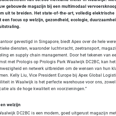
euw gebouwde magazijn bij een multimodaal vervoersknoop
m uit te breiden. Het state-of-the-art, volledig elektrische
 een focus op welzijn, gezondheid, ecologie, duurzaamheid
uitstraling.
antoor gevestigd in Singapore, biedt Apex over de hele were
tieke diensten, waaronder luchtvracht, zeetransport, magazi
ing en supply chain management. Door het tekenen van ee
st met Prologis op Prologis Park Waalwijk DC2BC, kan het b
nwezigheid en netwerk uitbreiden om de wensen van hun kl
en. Kelly Liu, Vice President Europe bij Apex Global Logisti
iliteit in Waalwijk is het perfecte warehouse voor ons, zow
catie als de hoge kwaliteit en voorzieningen.”
en welzijn
Waalwijk DC2BC is een modern, goed uitgerust magazijn me