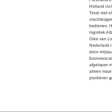
Holland incl
Texel met e
vrachtwage
bedienen. 
logistiek Al
Glee van Li
Nederland is
deze mijlpa
businesscas
afgelopen 
alleen maar
positiever 