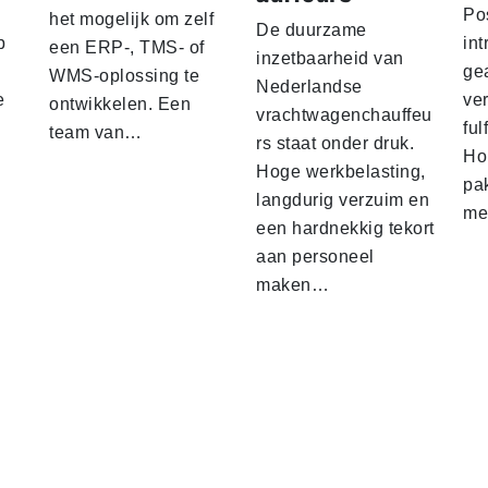
Po
het mogelijk om zelf
De duurzame
p
int
een ERP-, TMS- of
inzetbaarheid van
ge
WMS-oplossing te
Nederlandse
e
ver
ontwikkelen. Een
vrachtwagenchauffeu
ful
team van…
rs staat onder druk.
Ho
Hoge werkbelasting,
pa
langdurig verzuim en
me
een hardnekkig tekort
aan personeel
maken…