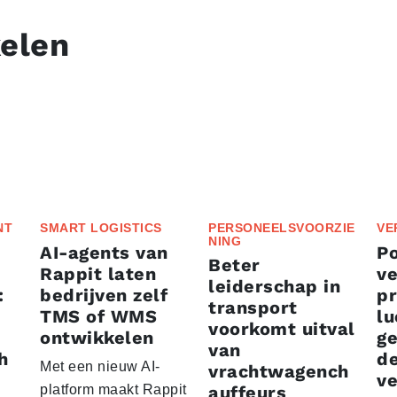
kelen
NT
SMART LOGISTICS
PERSONEELSVOORZIE
VE
NING
AI-agents van
P
Beter
Rappit laten
ve
leiderschap in
:
bedrijven zelf
p
transport
TMS of WMS
lu
voorkomt uitval
ontwikkelen
g
van
h
d
Met een nieuw AI-
vrachtwagench
ve
platform maakt Rappit
auffeurs