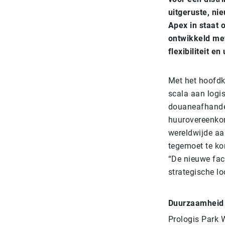
uitgeruste, ni
Apex in staat o
ontwikkeld met
flexibiliteit en 
Met het hoofdk
scala aan logis
douaneafhandel
huurovereenkom
wereldwijde aa
tegemoet te kom
“De nieuwe fac
strategische lo
Duurzaamheid 
Prologis Park 