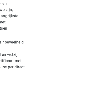
- en
elzijn,
langrijkste
met
tsen.
e hoeveelheid
 en welzijn
tificaat met
use per direct