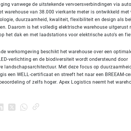
igging vanwege de uitstekende vervoersverbindingen via auto
t warehouse van 38.000 vierkante meter is ontwikkeld met w
logie, duurzaamheid, kwaliteit, flexibiliteit en design als be
n. Daarom is het volledig elektrische warehouse uitgerust 
 het dak en met laadstations voor elektrische auto’s en fie
de werkomgeving beschikt het warehouse over een optimal
 LED-verlichting en de biodiversiteit wordt ondersteund door
ve landschapsarchitectuur. Met deze focus op duurzaamheid
gis een WELL-certificaat en streeft het naar een BREEAM-cer
-beoordeling of zelfs hoger. Apex Logistics neemt het wareho