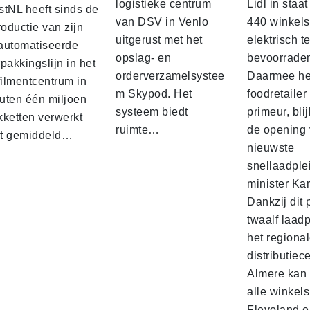
logistieke centrum
Lidl in staa
stNL heeft sinds de
van DSV in Venlo
440 winkels
roductie van zijn
uitgerust met het
elektrisch t
automatiseerde
opslag- en
bevoorrade
pakkingslijn in het
orderverzamelsystee
Daarmee he
filmentcentrum in
m Skypod. Het
foodretailer
uten één miljoen
systeem biedt
primeur, blij
kketten verwerkt
ruimte…
de opening 
t gemiddeld…
nieuwste
snellaadple
minister Ka
Dankzij dit 
twaalf laadp
het regiona
distributiec
Almere kan 
alle winkels
Flevoland e