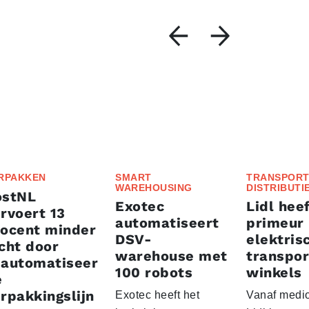
RPAKKEN
SMART
TRANSPORT
WAREHOUSING
DISTRIBUTI
ostNL
Exotec
Lidl heef
rvoert 13
automatiseert
primeur
rocent minder
DSV-
elektris
cht door
warehouse met
transpor
eautomatiseer
100 robots
winkels
e
rpakkingslijn
Exotec heeft het
Vanaf medio