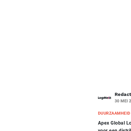
Redact
30 MEI 
DUURZAAMHEID
Apex Global L
voor een distr