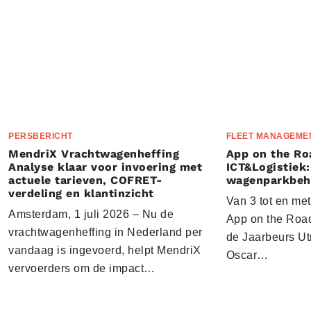
PERSBERICHT
FLEET MANAGEME
MendriX Vrachtwagenheffing
App on the Ro
Analyse klaar voor invoering met
ICT&Logistiek:
actuele tarieven, COFRET-
wagenparkbeh
verdeling en klantinzicht
Van 3 tot en me
Amsterdam, 1 juli 2026 – Nu de
App on the Road
vrachtwagenheffing in Nederland per
de Jaarbeurs Utr
vandaag is ingevoerd, helpt MendriX
Oscar…
vervoerders om de impact…