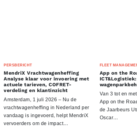
PERSBERICHT
FLEET MANAGEME
MendriX Vrachtwagenheffing
App on the Ro
Analyse klaar voor invoering met
ICT&Logistiek:
actuele tarieven, COFRET-
wagenparkbeh
verdeling en klantinzicht
Van 3 tot en me
Amsterdam, 1 juli 2026 – Nu de
App on the Road
vrachtwagenheffing in Nederland per
de Jaarbeurs Utr
vandaag is ingevoerd, helpt MendriX
Oscar…
vervoerders om de impact…