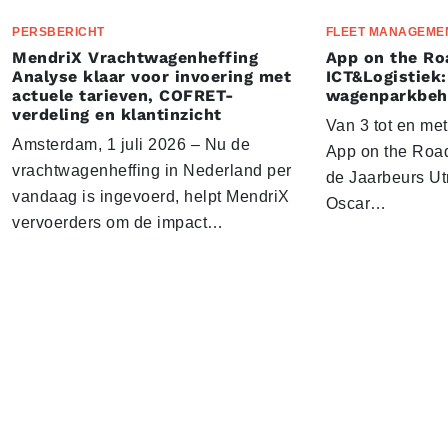
PERSBERICHT
FLEET MANAGEME
MendriX Vrachtwagenheffing
App on the Ro
Analyse klaar voor invoering met
ICT&Logistiek:
actuele tarieven, COFRET-
wagenparkbeh
verdeling en klantinzicht
Van 3 tot en me
Amsterdam, 1 juli 2026 – Nu de
App on the Road
vrachtwagenheffing in Nederland per
de Jaarbeurs Utr
vandaag is ingevoerd, helpt MendriX
Oscar…
vervoerders om de impact…