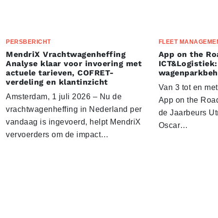
PERSBERICHT
FLEET MANAGEME
MendriX Vrachtwagenheffing
App on the Ro
Analyse klaar voor invoering met
ICT&Logistiek:
actuele tarieven, COFRET-
wagenparkbeh
verdeling en klantinzicht
Van 3 tot en me
Amsterdam, 1 juli 2026 – Nu de
App on the Road
vrachtwagenheffing in Nederland per
de Jaarbeurs Utr
vandaag is ingevoerd, helpt MendriX
Oscar…
vervoerders om de impact…