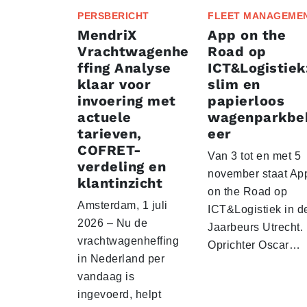
PERSBERICHT
FLEET MANAGEME
MendriX
App on the
Vrachtwagenhe
Road op
ffing Analyse
ICT&Logistiek
klaar voor
slim en
invoering met
papierloos
actuele
wagenparkbe
tarieven,
eer
COFRET-
Van 3 tot en met 5
verdeling en
november staat Ap
klantinzicht
on the Road op
Amsterdam, 1 juli
ICT&Logistiek in d
2026 – Nu de
Jaarbeurs Utrecht.
vrachtwagenheffing
Oprichter Oscar…
in Nederland per
vandaag is
ingevoerd, helpt