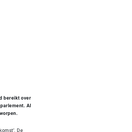
d bereikt over
 parlement. Al
rworpen.
nkomst’. De