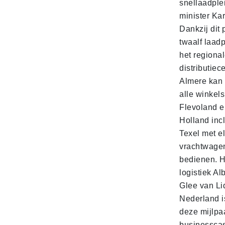
snellaadple
minister Ka
Dankzij dit 
twaalf laadp
het regiona
distributiec
Almere kan 
alle winkels
Flevoland e
Holland incl
Texel met e
vrachtwage
bedienen. 
logistiek Al
Glee van Li
Nederland is
deze mijlpa
businesscas