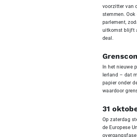
voorzitter van
stemmen. Ook d
parlement, zoda
uitkomst blijft
deal.
Grenscon
In het nieuwe 
Ierland – dat m
papier onder de
waardoor grens
31 oktob
Op zaterdag ste
de Europese Un
overgangsfase 