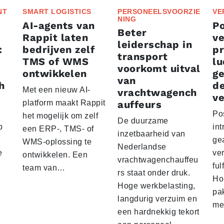
NT
SMART LOGISTICS
PERSONEELSVOORZIE
VE
NING
AI-agents van
P
Beter
Rappit laten
ve
leiderschap in
:
bedrijven zelf
p
transport
TMS of WMS
lu
voorkomt uitval
ontwikkelen
g
van
h
d
Met een nieuw AI-
vrachtwagench
ve
platform maakt Rappit
auffeurs
Po
het mogelijk om zelf
De duurzame
p
int
een ERP-, TMS- of
inzetbaarheid van
ge
WMS-oplossing te
Nederlandse
e
ver
ontwikkelen. Een
vrachtwagenchauffeu
ful
team van…
rs staat onder druk.
Ho
Hoge werkbelasting,
pa
langdurig verzuim en
me
een hardnekkig tekort