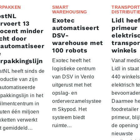
RPAKKEN
SMART
TRANSPORT
WAREHOUSING
DISTRIBUTI
ostNL
Exotec
Lidl heef
rvoert 13
automatiseert
primeur
rocent minder
DSV-
elektris
cht door
warehouse met
transpor
eautomatiseer
100 robots
winkels
e
rpakkingslijn
Exotec heeft het
Vanaf medio
logistieke centrum
Lidl in staa
stNL heeft sinds de
van DSV in Venlo
440 winkels
roductie van zijn
uitgerust met het
elektrisch t
automatiseerde
opslag- en
bevoorrade
pakkingslijn in het
orderverzamelsystee
Daarmee he
filmentcentrum in
m Skypod. Het
foodretailer
uten één miljoen
systeem biedt
primeur, blij
kketten verwerkt
ruimte…
de opening 
t gemiddeld…
nieuwste