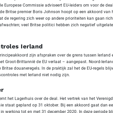
 de Europese Commissie adviseert EU-leiders om voor de deal
e Britse premier Boris Johnson hoopt op een akkoord van h
t de regering zich weer op andere prioriteiten kan gaan rich
 afwachten; veel Britse politici hebben zich negatief uitgelat
troles Ierland
principeakkoord zijn afspraken over de grens tussen Ierland 
et Groot-Brittannië de EU verlaat – aangepast. Noord-Ierland
 Britse douaneregels. In de praktijk zal het de EU-regels blij
controles met Ierland niet nodig zijn.
er
mt het Lagerhuis over de deal. Het vertrek van het Verenigd 
ie staat gepland op 31 oktober. Bij een akkoord gaat dan e
in werking tot en met 31 december 2020. In deze periode bli