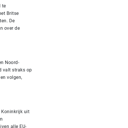
 te
et Britse
ten. De
en over de
en Noord-
 valt straks op
ven volgen,
Koninkrijk uit
en
jven alle EU-