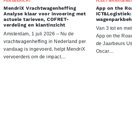
PERSBERICHT
FLEET MANAGEME
MendriX Vrachtwagenheffing
App on the Ro
Analyse klaar voor invoering met
ICT&Logistiek:
actuele tarieven, COFRET-
wagenparkbeh
verdeling en klantinzicht
Van 3 tot en me
Amsterdam, 1 juli 2026 – Nu de
App on the Road
vrachtwagenheffing in Nederland per
de Jaarbeurs Utr
vandaag is ingevoerd, helpt MendriX
Oscar…
vervoerders om de impact…