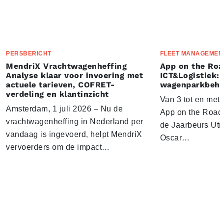
PERSBERICHT
FLEET MANAGEME
MendriX Vrachtwagenheffing
App on the Ro
Analyse klaar voor invoering met
ICT&Logistiek:
actuele tarieven, COFRET-
wagenparkbeh
verdeling en klantinzicht
Van 3 tot en me
Amsterdam, 1 juli 2026 – Nu de
App on the Road
vrachtwagenheffing in Nederland per
de Jaarbeurs Utr
vandaag is ingevoerd, helpt MendriX
Oscar…
vervoerders om de impact…