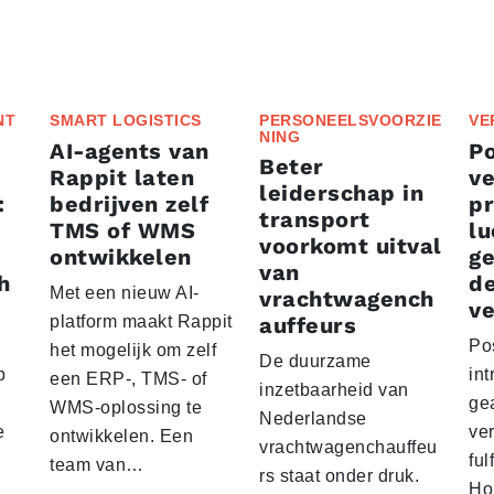
NT
SMART LOGISTICS
PERSONEELSVOORZIE
VE
NING
AI-agents van
P
Beter
Rappit laten
ve
leiderschap in
:
bedrijven zelf
p
transport
TMS of WMS
lu
voorkomt uitval
ontwikkelen
g
van
h
d
Met een nieuw AI-
vrachtwagench
ve
platform maakt Rappit
auffeurs
Po
het mogelijk om zelf
De duurzame
p
int
een ERP-, TMS- of
inzetbaarheid van
ge
WMS-oplossing te
Nederlandse
e
ver
ontwikkelen. Een
vrachtwagenchauffeu
ful
team van…
rs staat onder druk.
Ho