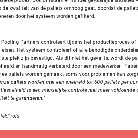
istieke proces. Ook ontstaan er minder gevaarlijke situaties 
de kwaliteit van de pallets omhoog gaat, doordat de pallets
oneren door het systeem worden gefilterd.
ooling Partners controleert tijdens het productieproces of 
 eisen. Het systeem controleert of alle benodigde onderdel
iste plek zijn bevestigd. Als dit niet het geval is, wordt de pal
gehaald en handmatig verbeterd door een medewerker. Faber l
ee pallets worden gemaakt soms voor problemen kan zorge
Onze pallets worden met een snelheid tot 600 pallets per uur
ctiesnelheid is een menselijke controle niet meer voldoende
teit te garanderen.”
tiekProfs