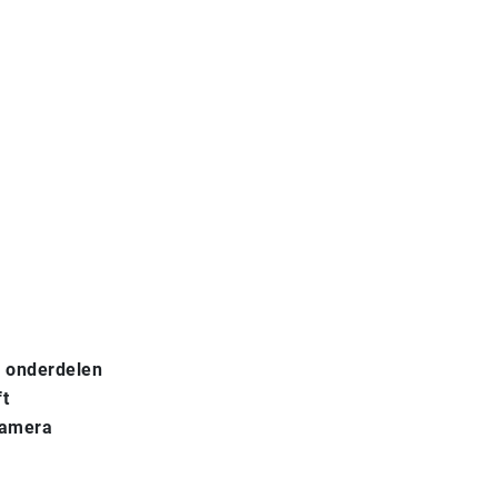
e onderdelen
ft
camera