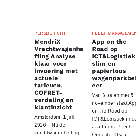
PERSBERICHT
FLEET MANAGEME
MendriX
App on the
Vrachtwagenhe
Road op
ffing Analyse
ICT&Logistiek
klaar voor
slim en
invoering met
papierloos
actuele
wagenparkbe
tarieven,
eer
COFRET-
Van 3 tot en met 5
verdeling en
november staat Ap
klantinzicht
on the Road op
Amsterdam, 1 juli
ICT&Logistiek in d
2026 – Nu de
Jaarbeurs Utrecht.
vrachtwagenheffing
Oprichter Oscar…