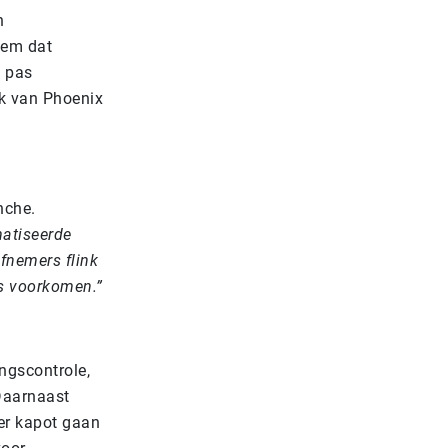
n
eem dat
t pas
ek van Phoenix
nche.
matiseerde
afnemers flink
es voorkomen.”
ngscontrole,
Daarnaast
eer kapot gaan