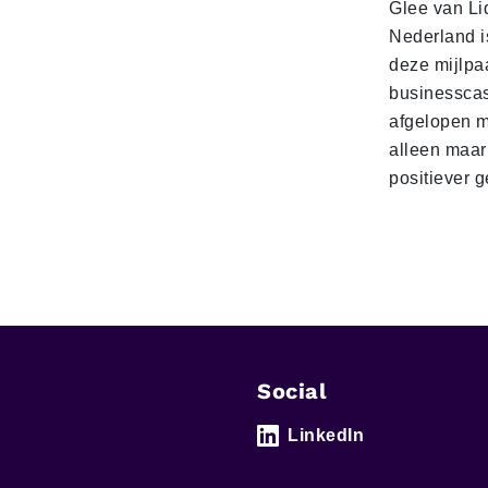
Glee van Li
Nederland is
deze mijlpa
businesscas
afgelopen 
alleen maar
positiever 
Social
LinkedIn