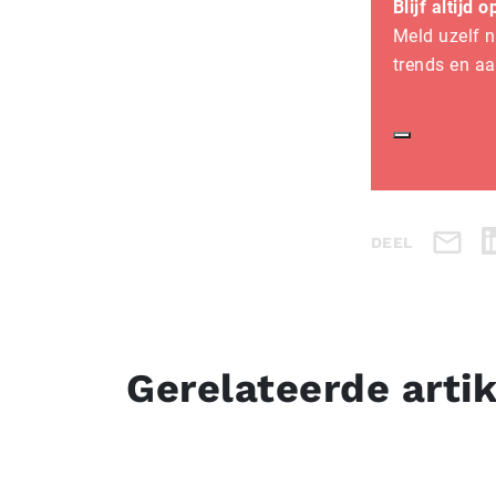
Blijf altijd 
Meld uzelf n
trends en a
DEEL
Gerelateerde arti