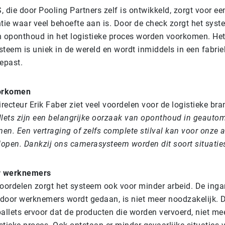
 die door Pooling Partners zelf is ontwikkeld, zorgt voor ee
ntie waar veel behoefte aan is. Door de check zorgt het syst
n oponthoud in het logistieke proces worden voorkomen. He
steem is uniek in de wereld en wordt inmiddels in een fabri
epast.
orkomen
ecteur Erik Faber ziet veel voordelen voor de logistieke bra
llets zijn een belangrijke oorzaak van oponthoud in geauto
men. Een vertraging of zelfs complete stilval kan voor onze 
 lopen. Dankzij ons camerasysteem worden dit soort situati
or werknemers
voordelen zorgt het systeem ook voor minder arbeid. De inga
door werknemers wordt gedaan, is niet meer noodzakelijk. 
pallets ervoor dat de producten die worden vervoerd, niet m