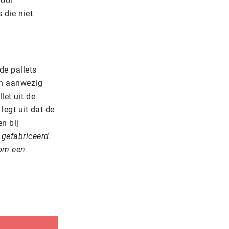
voor
 die niet
de pallets
en aanwezig
let uit de
egt uit dat de
n bij
 gefabriceerd.
 om een