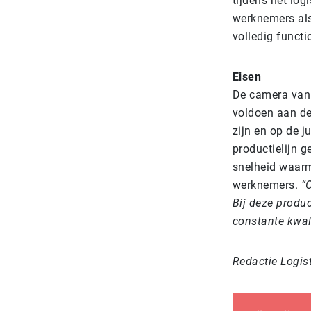
tijdens het log
werknemers als 
volledig functi
Eisen
De camera van P
voldoen aan de
zijn en op de ju
productielijn 
snelheid waarm
werknemers.
“
Bij deze produ
constante kwali
Redactie Logis