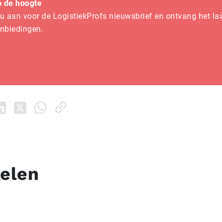
op de hoogte
u aan voor de LogistiekProfs nieuwsbrief en ontvang het la
anbiedingen.
kelen