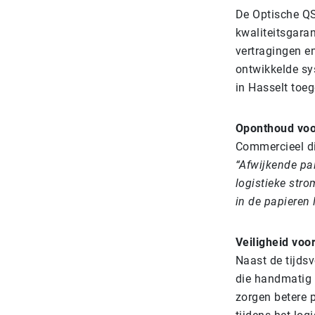
De Optische QS,
kwaliteitsgara
vertragingen e
ontwikkelde sy
in Hasselt toeg
Oponthoud vo
Commercieel dir
“Afwijkende pa
logistieke stro
in de papieren
Veiligheid vo
Naast de tijds
die handmatig 
zorgen betere 