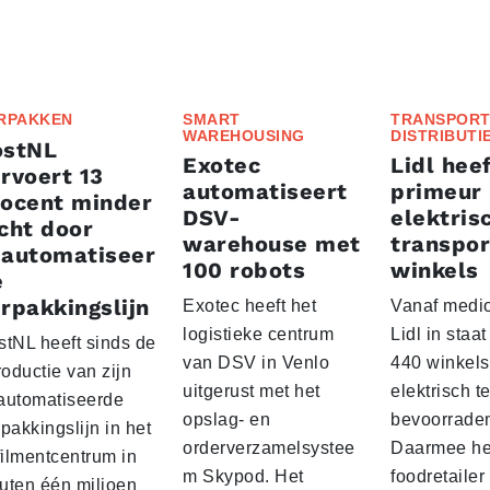
RPAKKEN
SMART
TRANSPORT
WAREHOUSING
DISTRIBUTI
ostNL
Exotec
Lidl heef
rvoert 13
automatiseert
primeur
rocent minder
DSV-
elektris
cht door
warehouse met
transpor
eautomatiseer
100 robots
winkels
e
rpakkingslijn
Exotec heeft het
Vanaf medio
logistieke centrum
Lidl in staa
stNL heeft sinds de
van DSV in Venlo
440 winkels
roductie van zijn
uitgerust met het
elektrisch t
automatiseerde
opslag- en
bevoorrade
pakkingslijn in het
orderverzamelsystee
Daarmee he
filmentcentrum in
m Skypod. Het
foodretailer
uten één miljoen