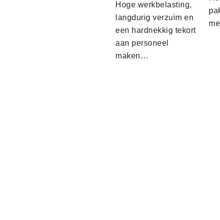
Hoge werkbelasting,
pa
langdurig verzuim en
me
een hardnekkig tekort
aan personeel
maken…