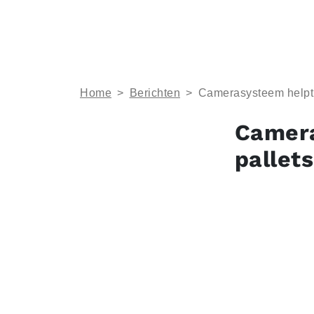
Home
>
Berichten
>
Camerasysteem helpt b
Camera
pallets