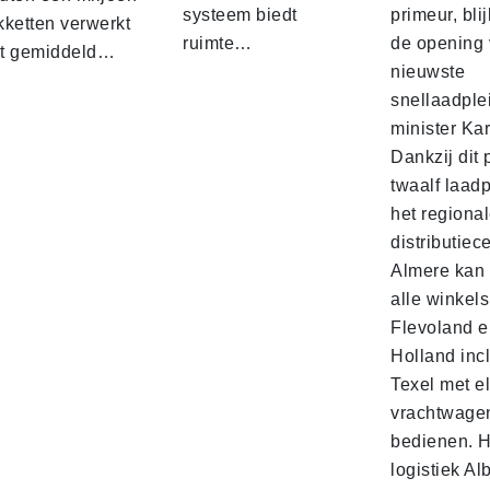
systeem biedt
primeur, blij
kketten verwerkt
ruimte…
de opening 
t gemiddeld…
nieuwste
snellaadple
minister Ka
Dankzij dit 
twaalf laadp
het regiona
distributiec
Almere kan 
alle winkels
Flevoland e
Holland incl
Texel met e
vrachtwage
bedienen. 
logistiek Al