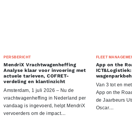
PERSBERICHT
FLEET MANAGEME
MendriX Vrachtwagenheffing
App on the Ro
Analyse klaar voor invoering met
ICT&Logistiek:
actuele tarieven, COFRET-
wagenparkbeh
verdeling en klantinzicht
Van 3 tot en me
Amsterdam, 1 juli 2026 – Nu de
App on the Road
vrachtwagenheffing in Nederland per
de Jaarbeurs Utr
vandaag is ingevoerd, helpt MendriX
Oscar…
vervoerders om de impact…