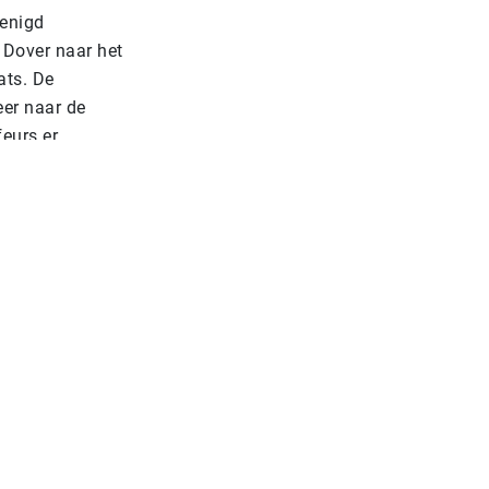
renigd
 Dover naar het
ats. De
er naar de
eurs er
eurs naar het
or passagiers,
t, dat er voor
aarvoor
r af.
 over de