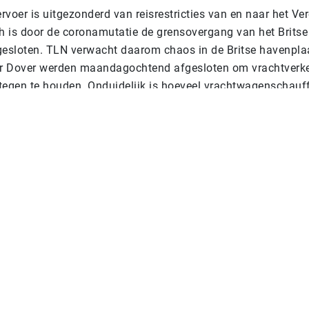
voer is uitgezonderd van reisrestricties van en naar het Ve
ch is door de coronamutatie de grensovergang van het Britse
gesloten. TLN verwacht daarom chaos in de Britse havenpla
r Dover werden maandagochtend afgesloten om vrachtverke
tegen te houden. Onduidelijk is hoeveel vrachtwagenschauff
et VK vast zitten. Per dag rijden er enkele honderden chauff
eten op een gegeven moment ook weer terug”, aldus TLN.
n naar Hoek van Holland en IJmuiden varen nog wel. Niet vo
rande chauffeurs. FNV en TLN doen een beroep op het kabine
t chauffeurs voor de kerst terugkeren naar hun families. “D
diensten zoveel mogelijk openblijven.”
nde transporten naar het Verenigd Koninkrijk tot nader orde
rankrijk en het Verenigde Koninkrijk zijn het eens geworden