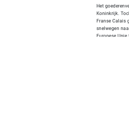
Het goederenver
Koninkrijk. To
Franse Calais 
snelwegen naa
Europese Unie 
momenteel in h
VK. “En die mo
De veerdienste
maar voor gest
moet zorgen da
moeten de veer
TLN raadt bema
Update 22-12:
F