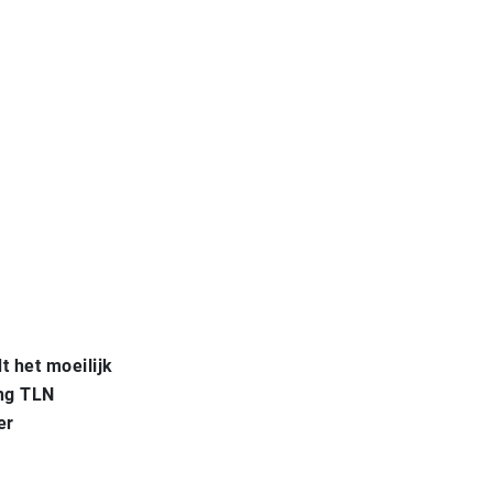
t het moeilijk
ng TLN
er