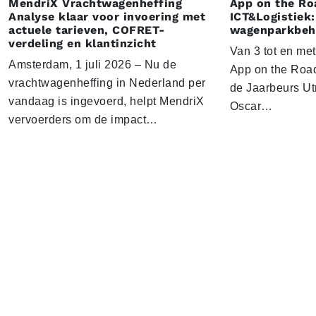
MendriX Vrachtwagenheffing
App on the Ro
Analyse klaar voor invoering met
ICT&Logistiek:
actuele tarieven, COFRET-
wagenparkbeh
verdeling en klantinzicht
Van 3 tot en me
Amsterdam, 1 juli 2026 – Nu de
App on the Road
vrachtwagenheffing in Nederland per
de Jaarbeurs Utr
vandaag is ingevoerd, helpt MendriX
Oscar…
vervoerders om de impact…