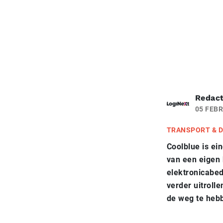
Redact
05 FEBR
TRANSPORT & D
Coolblue is ei
van een eigen
elektronicabedr
verder uitroll
de weg te heb