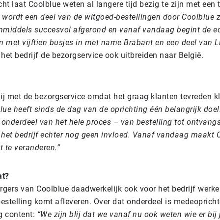
cht laat Coolblue weten al langere tijd bezig te zijn met een 
 wordt een deel van de witgoed-bestellingen door Coolblue z
inmiddels succesvol afgerond en vanaf vandaag begint de ech
 met vijftien busjes in met name Brabant en een deel van L
het bedrijf de bezorgservice ook uitbreiden naar België.
blij met de bezorgservice omdat het graag klanten tevreden k
lue heeft sinds de dag van de oprichting één belangrijk doel:
onderdeel van het hele proces – van bestelling tot ontvang
 het bedrijf echter nog geen invloed. Vanaf vandaag maakt 
t te veranderen.”
at?
gers van Coolblue daadwerkelijk ook voor het bedrijf werke
bestelling komt afleveren. Over dat onderdeel is medeopricht
g content:
“We zijn blij dat we vanaf nu ook weten wie er bij