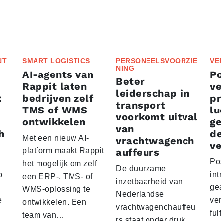
NT
SMART LOGISTICS
PERSONEELSVOORZIE
VE
NING
AI-agents van
P
Beter
Rappit laten
ve
leiderschap in
:
bedrijven zelf
p
transport
TMS of WMS
lu
voorkomt uitval
ontwikkelen
g
van
h
d
Met een nieuw AI-
vrachtwagench
ve
platform maakt Rappit
auffeurs
Po
het mogelijk om zelf
De duurzame
p
int
een ERP-, TMS- of
inzetbaarheid van
ge
WMS-oplossing te
Nederlandse
e
ver
ontwikkelen. Een
vrachtwagenchauffeu
ful
team van…
rs staat onder druk.