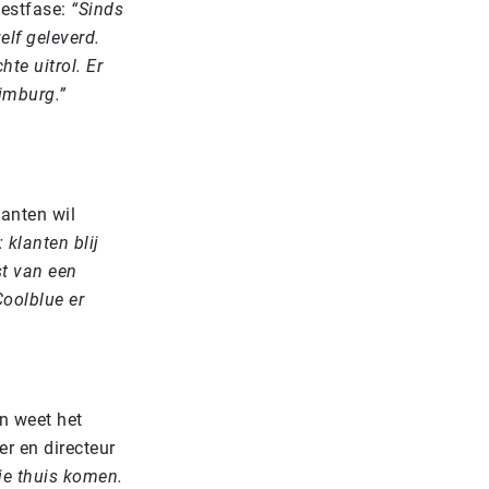
testfase:
“Sinds
elf geleverd.
te uitrol. Er
imburg.”
lanten wil
 klanten blij
st van een
Coolblue er
n weet het
er en directeur
 je thuis komen.