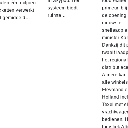
m Skypod. Het
foodretailer
uten één miljoen
systeem biedt
primeur, blij
kketten verwerkt
ruimte…
de opening 
t gemiddeld…
nieuwste
snellaadple
minister Ka
Dankzij dit 
twaalf laadp
het regiona
distributiec
Almere kan 
alle winkels
Flevoland e
Holland incl
Texel met e
vrachtwage
bedienen. 
logistiek Al