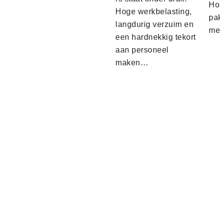
Ho
Hoge werkbelasting,
pa
langdurig verzuim en
me
een hardnekkig tekort
aan personeel
maken…