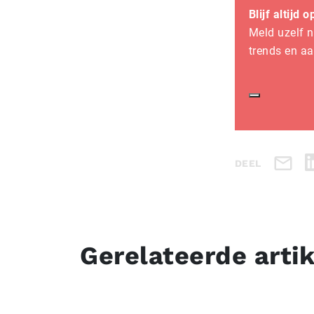
Blijf altijd 
Meld uzelf n
trends en a
DEEL
Gerelateerde arti