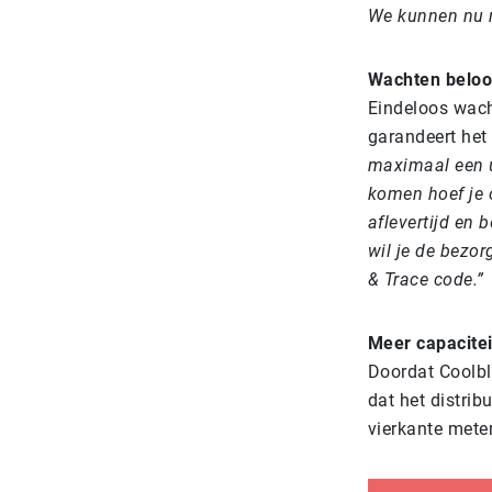
We kunnen nu m
Wachten belo
Eindeloos wacht
garandeert het 
maximaal een u
komen hoef je 
aflevertijd en b
wil je de bezo
& Trace code.”
Meer capacitei
Doordat Coolblu
dat het distrib
vierkante meter