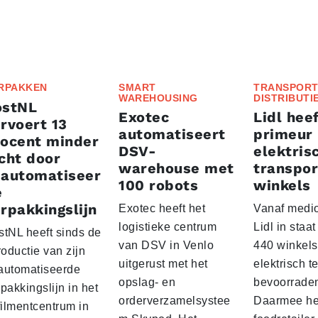
RPAKKEN
SMART
TRANSPORT
WAREHOUSING
DISTRIBUTI
ostNL
Exotec
Lidl heef
rvoert 13
automatiseert
primeur
rocent minder
DSV-
elektris
cht door
warehouse met
transpor
eautomatiseer
100 robots
winkels
e
rpakkingslijn
Exotec heeft het
Vanaf medio
logistieke centrum
Lidl in staa
stNL heeft sinds de
van DSV in Venlo
440 winkels
roductie van zijn
uitgerust met het
elektrisch t
automatiseerde
opslag- en
bevoorrade
pakkingslijn in het
orderverzamelsystee
Daarmee he
filmentcentrum in