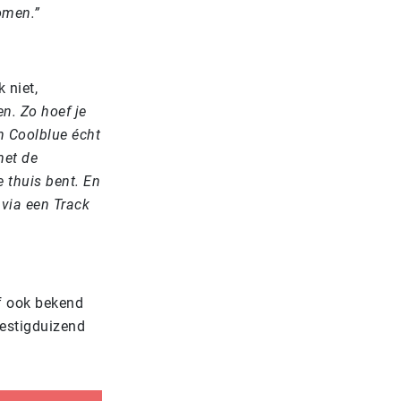
omen.”
 niet,
n. Zo hoef je
n Coolblue écht
met de
e thuis bent. En
 via een Track
jf ook bekend
zestigduizend