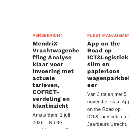
PERSBERICHT
FLEET MANAGEME
MendriX
App on the
Vrachtwagenhe
Road op
ffing Analyse
ICT&Logistiek
klaar voor
slim en
invoering met
papierloos
actuele
wagenparkbe
tarieven,
eer
COFRET-
Van 3 tot en met 5
verdeling en
november staat Ap
klantinzicht
on the Road op
Amsterdam, 1 juli
ICT&Logistiek in d
2026 – Nu de
Jaarbeurs Utrecht.