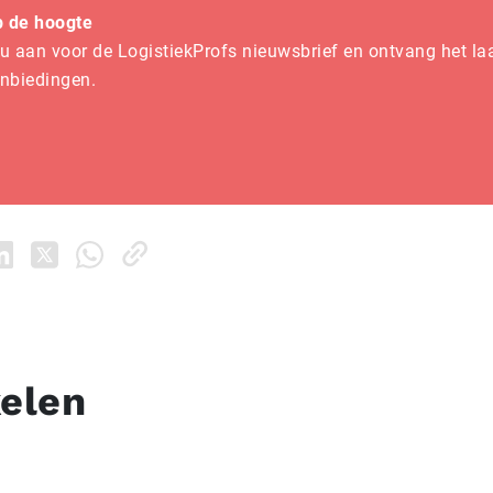
op de hoogte
u aan voor de LogistiekProfs nieuwsbrief en ontvang het la
anbiedingen.
kelen