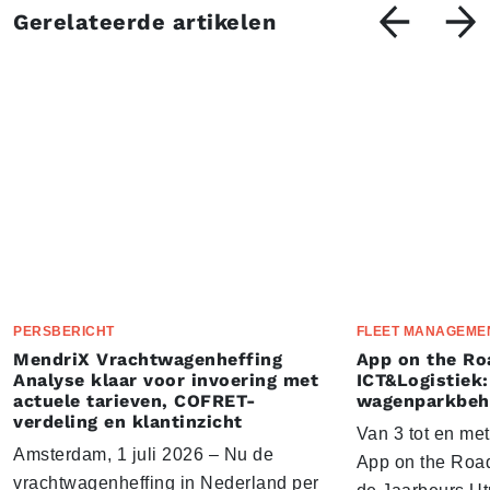
Gerelateerde artikelen
PERSBERICHT
FLEET MANAGEME
MendriX Vrachtwagenheffing
App on the Ro
Analyse klaar voor invoering met
ICT&Logistiek:
actuele tarieven, COFRET-
wagenparkbeh
verdeling en klantinzicht
Van 3 tot en me
Amsterdam, 1 juli 2026 – Nu de
App on the Road
vrachtwagenheffing in Nederland per