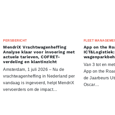
PERSBERICHT
FLEET MANAGEME
MendriX Vrachtwagenheffing
App on the Ro
Analyse klaar voor invoering met
ICT&Logistiek:
actuele tarieven, COFRET-
wagenparkbeh
verdeling en klantinzicht
Van 3 tot en me
Amsterdam, 1 juli 2026 – Nu de
App on the Road
vrachtwagenheffing in Nederland per
de Jaarbeurs Utr
vandaag is ingevoerd, helpt MendriX
Oscar…
vervoerders om de impact…