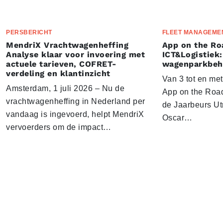
PERSBERICHT
FLEET MANAGEME
MendriX Vrachtwagenheffing
App on the Ro
Analyse klaar voor invoering met
ICT&Logistiek:
actuele tarieven, COFRET-
wagenparkbeh
verdeling en klantinzicht
Van 3 tot en me
Amsterdam, 1 juli 2026 – Nu de
App on the Road
vrachtwagenheffing in Nederland per
de Jaarbeurs Utr
vandaag is ingevoerd, helpt MendriX
Oscar…
vervoerders om de impact…